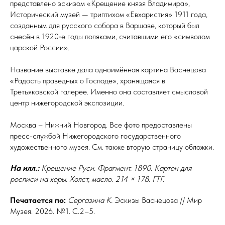
представлено эскизом «Крещение князя Владимира»,
Исторический музей — триптихом «Евхаристия» 1911 го­да,
созданным для русского собора в Варшаве, который был
снесён в 1920‑е годы поляками, считавшими его «символом
царской России».
Название выставке дала одноимённая картина Васнецова
«Радость праведных о Господе», хранящаяся в
Третьяковской галерее. Именно она составляет смысловой
центр нижегородской экспозиции.
Москва – Нижний Новгород. Все фото предоставлены
пресс-службой Нижегородского государственного
художественного музея. См. также вторую страницу ­обложки.
На илл.:
Крещение Руси. Фрагмент. 1890. Картон для
росписи на хоры. Холст, масло. 214 × 178. ГТГ.
Печатается по:
Сергазина
К.
Эскизы Васнецова // Мир
Музея. 2026. №1. С.2–5.