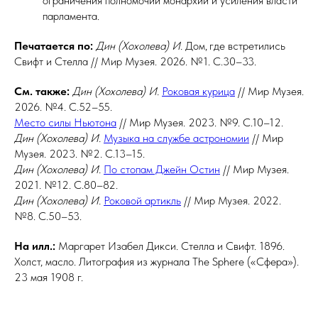
ограничения полномочий монархии и усиления власти
парламента.
Печатается по:
Дин (Хохолева)
И.
Дом, где встретились
Свифт и Стелла // Мир Музея. 2026. №1. С.30–33.
См. также:
Дин (Хохолева)
И.
Роковая курица
// Мир Музея.
2026. №4. С.52–55.
Место силы Ньютона
// Мир Музея. 2023. №9. С.10–12.
Дин (Хохолева)
И.
Музыка на службе астрономии
// Мир
Музея. 2023. №2. С.13–15.
Дин (Хохолева)
И.
По стопам Джейн Остин
// Мир Музея.
2021. №12. С.80–82.
Дин (Хохолева)
И.
Роковой артикль
// Мир Музея. 2022.
№8. С.50–53.
На илл.:
Маргарет Изабел Дикси. Стелла и Свифт. 1896.
Холст, масло. Литография из журнала The Sphere («Сфера»).
23 мая 1908 г.