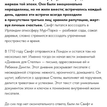
меркам той эпохи. Они были эмоционально
неразделимы, но не жили вместе; встречались каждый
день, однако эти встречи всегда проходили
в присутствии третьих лиц; хранили репутацию, жерт­
вуя личным счастьем.
Свифт пытался воссоздать в
Ирландии атмосферу Мур‑Парка — разбивал сады, сажал
деревья, словно стремился воссоздать утраченные
пространство и время.
В 1710 году Свифт отправился в Лондон и остался там на
несколько лет. Именно тогда он начал вести знаменитый
«Дневник для Стеллы» — письма, адресованные ей и
Ребекке Дингли. Этот дневник раскрывает писателя с
неожиданной стороны: нежного, ироничного, домашнего. Он
шутит, заботится о здоровье Стеллы, выполняет её поручения,
делится тревогами и успехами. Этот текст стал уникальным
документом эпохи и ключом к пониманию внутренней жизни
писателя.
До сих пор нет окончательного ответа, были ли Свифт и