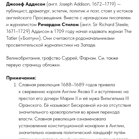
Джозеф Аддисон
(англ. Joseph Addison; 1672–1719) —
публицист, драматург, эстетик, политик и поэт, стоял у истоков
английского Просвещения. Вместе с ирландским писателем
и журналистом
Ричардом Стилом
(англ. Sir Richard Steele;
1671–1729) Аддисон в 1709 году начал издавать журнал The
Tatler («Болтун»), Они считаются родоначальниками
просветительской журналистики на Западе.
Великобритания, графство Суррей, Фарнэм. См. также
первую страницу обложки.
Примечания:
Славная революция 1688–1689 го­дов привела
к свержению короля Ан­глии Якова II и вступлению на
престол его дочери Марии II и её мужа Вильгельма III
Оранского. Её называют Бескровной из‑за отсутствия
значительного кровопролития во время перехода
власти. Славная революция ознаменовала
установление конституционной монархии в Англии,
значительно изменив политический ландшафт путём