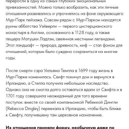
переросли в одну из самых глубоких эмоциональных
привязанностей. Можно только вообразить, как эти личные
отношения развивались и упрочнялись на фоне окружающего
Мур‑Парк пейзажа. Совсем рядом с Мур‑Парком находятся
руины аббатства Уэйверли — первого цистерцианского
монастыря в Англии, основанного в 1128 го­ду, а также
пещера Матушки Ладлэм, овеянная местными легендами.
Этот ландшафт — природа, древность, миф — стал фоном для
отношений, которым было суждено сохраниться на многие
годы.
После смерти сэра Уильяма Темпла в 1699 го­ду жизнь в
Мур‑Парке изменилась. Свифт покинул дом и вернулся в
Ирландию, а Стелла получила небольшое наследство.
Однако она не смогла долго оставаться вдали от Свифта и в
1701 году совершила неожиданный для того времени
поступок: вместе со своей компаньонкой Ребеккой Дингли
(Rebecca Dingley) переехала в Ирландию, чтобы быть ближе
к Свифту, получившему там церковное назначение.
Их отношения приняли форму, необычную даже по