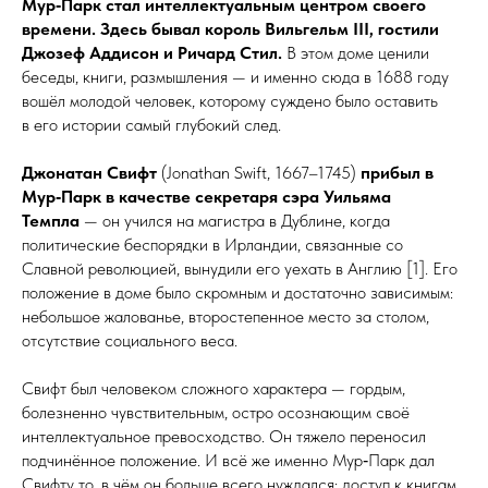
Мур‑Парк стал интеллектуальным центром своего
времени. Здесь бывал король Вильгельм III, гостили
Джозеф Аддисон и Ричард Стил.
В этом доме ценили
беседы, книги, размышления — и именно сюда в 1688 го­ду
вошёл молодой человек, которому суж­де­но было оставить
в его истории самый глубокий след.
Джонатан Свифт
(Jonathan Swift, 1667–1745)
прибыл в
Мур‑Парк в качестве секретаря сэра Уильяма
Темпла
— он учился на магистра в Дублине, когда
политические беспорядки в Ирландии, связанные со
Славной революцией, вынудили его ­уехать в Англию [1]. Его
положение в доме было скромным и достаточно зависимым:
небольшое жалованье, второстепенное место за столом,
отсутствие социального веса.
Свифт был человеком сложного характера — гордым,
болезненно чувствительным, остро осо­зна­ю­щим своё
интеллектуальное превосходство. Он тяжело переносил
подчинённое положение. И всё же именно Мур‑Парк дал
Свифту то, в чём он больше всего нуждался: доступ к книгам,