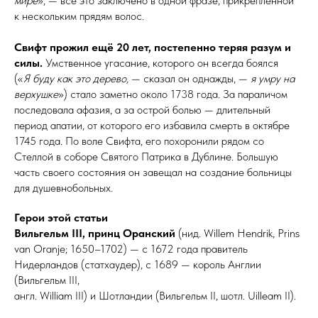
мире
», — всё это заключено в одной фразе, прикреплённой
к нескольким прядям волос.
Свифт прожил ещё 20 лет, постепенно теряя разум и
силы.
Умственное угасание, которого он всегда боялся
(«
Я буду как это дерево,
— сказал он однажды, —
я умру на
верхушке
») стало заметно около 1738 го­да. За параличом
последовала афазия, а за острой болью — длительный
период апатии, от которого его избавила смерть в октябре
1745 года. По воле Свифта, его похоронили рядом со
Стеллой в соборе Святого Патрика в Дублине. Большую
часть своего состояния он завещал на создание больницы
для душевнобольных.
Герои этой статьи
Вильгельм III, принц Оранский
(нид. Willem Hend­rik, Prins
van Oranje; 1650–1702) — с 1672 года правитель
Нидерландов (стат­хау­дер), с 1689 — король Англии
(Вильгельм III,
англ. William III) и Шотлан­дии (Вильгельм II, шотл. ­Uilleam II).