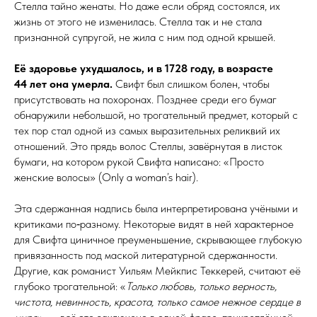
Стелла тайно женаты. Но даже если обряд состоялся, их
жизнь от этого не изменилась. Стелла так и не стала
признанной супругой, не жила с ним под одной крышей.
Её здоровье ухудшалось, и в 1728 го­ду, в возрасте
44 лет она умерла.
Свифт был слишком болен, чтобы
присутствовать на похоронах. Позднее среди его бумаг
обнаружили небольшой, но трогательный предмет, который с
тех пор стал одной из самых выразительных реликвий их
отношений. Это прядь волос Стеллы, завёрнутая в листок
бумаги, на котором рукой Свифта написано: «Просто
женские волосы» (Only a woman’s hair).
Эта сдержанная надпись была интерпретирована учёными и
критиками по‑разному. Некоторые видят в ней характерное
для Свифта циничное преуменьшение, скрывающее глубокую
привязанность под маской литературной сдержанности.
Другие, как романист Уильям Мейкпис Теккерей, считают её
глубоко трогательной: «
Только любовь, только верность,
чистота, невинность, красота, только самое нежное сердце в