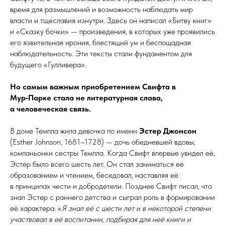
время для размышлений и возможность наблюдать мир
власти и тщеславия изнутри. Здесь он написал «Битву книг»
и «Сказку бочки» — произведения, в которых уже проявились
его язвительная ирония, блестящий ум и беспощадная
наблюдательность. Эти тексты стали фундаментом для
будущего «Гулливера».
Но самым важным приобретением Свифта в
Мур‑Парке стала не литературная слава,
а человеческая связь.
В доме Темпла жила девочка по имени
Эстер Джонсон
(Esther Johnson, 1681–1728) — дочь обедневшей вдовы,
компаньонки сестры Темпла. Когда Свифт впервые увидел её,
Эстер было всего шесть лет. Он стал заниматься её
образованием и чтением, беседовал, наставляя её
в принципах чести и добродетели. Позднее Свифт писал, что
знал Эстер с раннего детства и сыграл роль в формировании
её характера: «
Я знал её с шести лет и в некоторой степени
участвовал в её воспитании, подбирая для неё книги и