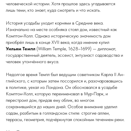
человеческой истории. Хотя прошлое здесь угадывается
лишь теми, кто знает, куда смот­реть и что искать.
История усадьбы уходит корнями в Средние века.
Изначально на месте особняка стоял дом, известный как
Комптон‑Холл. Однако историческую значимость дом
приобрёл лишь в конце XѴII века, когда имение купил
Уильям Темпл
(William Temple, 1628–1699) — дипломат,
государственный деятель, эссеист, энтузиаст садоводства и
человек утончённого вкуса.
Недолгое время Темпл был ведущим советником Карла II Ан­
г­лий­ско­го, с которым затем поссорился и, разочаровавшись
в политике, уехал из Лондона. Он обосновался в усадьбе
Комптон‑Холл, которую переименовал в Мур‑Парк, и
перестроил дом, придав ему облик, во многом
сохранившийся до наших дней. Особое внимание уделил
садам, разбитым в голландском стиле: строгие аллеи,
террасы, геометрия, подчёркнутая спокойным течением реки.