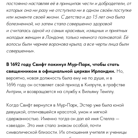
постоянно наставляя её в принципах чести и добродетели, от
которых она ни разу не отступила ни в одном своём поступке
или моменте своей жизни. С детства и до 15 лет она была
болезненной, но затем стала совершенно здоровой
и считалась одной из самых красивых, изящных и приятных
молодых женщин в Лондоне, только немного полноватой. Её
волосы были чернее воронова крыла, а все черты лица были
совершенны
».
В 1692 году Свифт покинул Мур‑Парк, чтобы стать
священником в официальной церкви Ирландии.
Но,
вероятно, новая должность была ему не по душе, и в
1696 году он оставляет свой приход в Килруте, в графстве
Антрим, и возвращается на службу к Вильяму Темплу.
Когда Свифт вернулся в Мур‑Парк, Эстер уже была юной
девушкой, отличавшейся красотой, умом и мягкой
сдержанностью. Именно тогда он дал ей имя Стелла —
«звезда». Это имя стало знаком особой, почти
символической близости. Их отношения учителя и ученицы