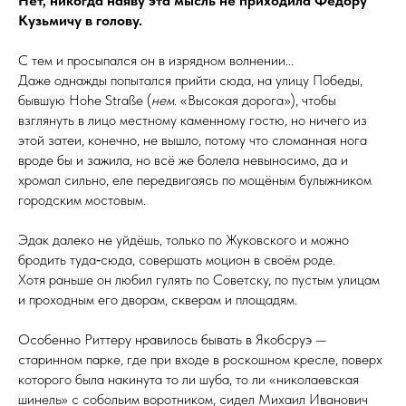
Нет, никогда наяву эта мысль не приходила Фёдору
Кузьмичу в голову.
С тем и просыпался он в изрядном волнении...
Даже однажды попытался прийти сюда, на улицу Победы,
бывшую Hohe Straße (
нем
. «Высокая дорога»), чтобы
взглянуть в лицо местному каменному гостю, но ничего из
этой затеи, конечно, не вышло, потому что сломанная нога
вроде бы и зажила, но всё же болела невыносимо, да и
хромал сильно, еле передвигаясь по мощёным булыжником
городским мостовым.
Эдак далеко не уйдёшь, только по Жуковского и можно
бродить туда‑сюда, совершать моцион в своём роде.
Хотя раньше он любил гулять по Советску, по пустым улицам
и проходным его дворам, скверам и площадям.
Особенно Риттеру нравилось бывать в Якобс­руэ —
старинном парке, где при входе в роскошном кресле, поверх
которого была накинута то ли шуба, то ли «николаевская
шинель» с со­боль­им воротником, сидел Михаил Иванович