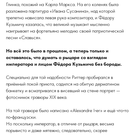
Глинка, похожий на Карла Маркса. На его коленях была
разложена партитура «Ивана Сусанина», над которой
трепетно нависала левая рука композитора, и Фёдору
Кузьмичу казалась, что великий музыкант мысленно
наигрывает на фортепьяно мелодию своей патриотической
песни «Славься».
Но всё это было в прошлом, а теперь только и
оставалось, что думать о
рыцаре со взглядом
императора и лицом Фёдора Кузьмича без бороды.
Специально для той надобности Риттер пробирался в
приёмный покой приюта, садился на обитую дерматином
банкетку и всматривался в висевший на стене портрет —
фотоснимок гравюры XIX века.
На той гравюре было написано «Alexandre I‑er» и ещё что‑то
по‑французски.
Но поскольку император, в отличие от рыцаря, весьма
порывисто и даже мятежно, следовательно, скорее