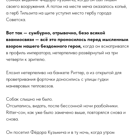
своего вооружения. А потом на месте меча оказалось копьё,
а герб Тильзита на щите уступил место гербу города
Советска.
Вот так — сумбурно, отрывочно, безо всякой
взаимосвязи — всё это проносилось перед мысленным
взором нашего бездомного героя,
когда он всматривался
в профиль императора, нетерпеливо развёрнутый на три
четверти к зрителю.
Елозил нетерпеливо на банкете Риттер, а из открытой для
проветривания форточки доносились с улицы гудки
маневровых тепловозов.
Собак слышно не было.
Отсыпались, видать, после бессонной ночи разбойники.
Ritter‑сон, как уже было замечено выше, повторялся снова и
снова.
Он посетил Фёдора Кузьмича и в ту ночь, когда утром