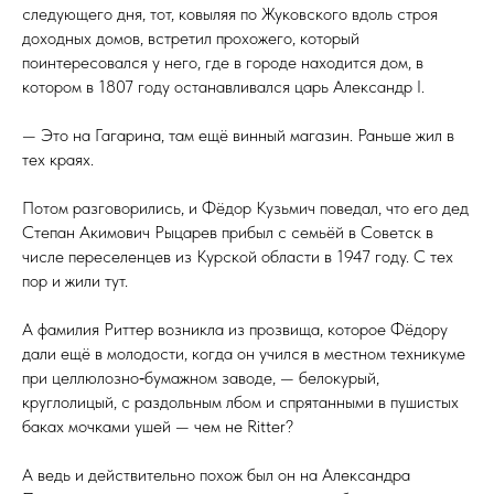
следующего дня, тот, ковыляя по Жуковского вдоль строя
доходных домов, встретил прохожего, который
поинтересовался у него, где в городе находится дом, в
котором в 1807 го­ду останавливался царь Александр I.
— Это на Гагарина, там ещё винный магазин. Раньше жил в
тех краях.
Потом разговорились, и Фёдор Кузьмич поведал, что его дед
Степан Акимович Рыцарев прибыл с семьёй в Советск в
числе переселенцев из Курской области в 1947 го­ду. С тех
пор и жили тут.
А фамилия Риттер воз­ник­ла из прозвища, которое Фёдору
дали ещё в молодости, когда он учился в местном техникуме
при целлюлозно‑бумажном заводе, — белокурый,
круглолицый, с раздольным лбом и спрятанными в пушистых
баках мочками ушей — чем не Ritter?
А ведь и действительно похож был он на Александра