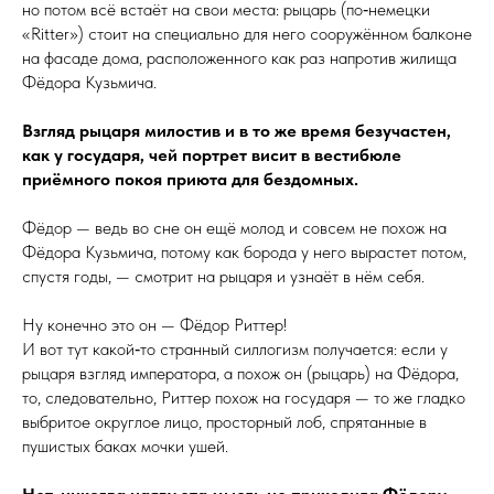
но потом всё встаёт на свои места: рыцарь (по‑немецки
«Ritter») стоит на специально для него сооружённом балконе
на фасаде дома, расположенного как раз напротив жилища
Фёдора Кузьмича.
Взгляд рыцаря милостив и в то же время безучастен,
как у государя, чей портрет висит в
вестибюле
приёмного покоя приюта для бездомных.
Фёдор — ведь во сне он ещё молод и совсем не похож на
Фёдора Кузьмича, потому как борода у него вырастет потом,
спустя годы, — смотрит на рыцаря и узна­ёт в нём себя.
Ну конечно это он — Фёдор Риттер!
И вот тут какой‑то странный силлогизм получается: если у
рыцаря взгляд императора, а похож он (рыцарь) на Фёдора,
то, следовательно, Риттер похож на государя — то же гладко
выбритое округлое лицо, просторный лоб, спрятанные в
пушистых баках мочки ушей.