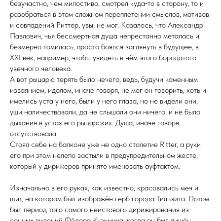
безучастно, чем милостиво, смотрел куда‑то в сторону, то и
разобраться в этом сложном переплетении смыслов, мотивов
и совпадений Риттер, увы, не мог. Казалось, что Александр
Павлович, чья бессмертная душа непрестанно металась и
безмерно томилась, просто боялся заглянуть в будущее, в
XXI век, например, чтобы увидеть в нём этого бородатого
увечного человека.
А вот рыцарю терять было нечего, ведь, будучи каменным
изваянием, идолом, иначе говоря, не мог он говорить, хоть и
имелись уста у него, были у него глаза, но не видели они,
уши наличествовали, да не слышали они ничего, и не было
дыхания в устах его рыцарских. Душа, иначе говоря,
отсутствовала.
Стоял себе на балконе уже не одно столетие Ritter, а руки
его при этом нелепо застыли в предупредительном жесте,
который у дирижеров принято именовать ауф­тактом.
Изначально в его руках, как известно, красовались меч и
щит, на котором был изображён герб города Тильзита. Потом
был период того самого неистового дирижирования из
сонных видений Фёдора Кузьмича, когда он был лишён