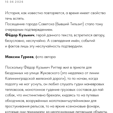
10.04.2026
История, как известно повторяется, а время имеет свойство
течь вспять.
Посещение города Советска (бывший Тильзит) стало тому
очередным подтверждением.
Фёдор Кузьмич
, герой данного текста, встретился автору,
безусловно, неслучайно. А совпадения имён, событий
и фактов лишь эту неслучайность подтвердили.
Максим Гуреев
, фото автора
Поскольку Фёдор Кузьмич Риттер жил в приюте для
бездомных на улице Жуковского (это недалеко от линии
Калининградской железной дороги), то по ночам, когда
подолгу не мог уснуть, он любил слушать гудки маневровых
тепловозов, монотонное гудение грузовых составов да лай
собак, что ин­стинк­тив­но брехали, кидаясь то на путевых
обходчиков, вооружённых молотками‑шутейниками для
простукивания рельсов, то на яркие ксеноновые фонари,
которые они принимали за неопознанные летающие объекты,