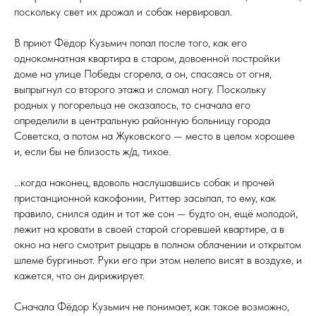
поскольку свет их дрожал и собак нервировал.
В приют Фёдор Кузьмич попал после того, как его
однокомнатная квартира в старом, довоенной постройки
доме на улице Победы сгорела, а он, спасаясь от огня,
выпрыгнул со второго этажа и сломал ногу. Поскольку
родных у погорельца не оказалось, то сначала его
определили в центральную районную больницу города
Советска, а потом на Жуковского — место в целом хорошее
и, если бы не близость ж/д, тихое.
...когда наконец, вдоволь наслушавшись собак и прочей
пристанционной какофонии, Риттер засыпал, то ему, как
правило, снился один и тот же сон — будто он, ещё молодой,
лежит на кровати в своей старой сгоревшей квартире, а в
окно на него смотрит рыцарь в полном облачении и открытом
шлеме бургиньот. Руки его при этом нелепо висят в воздухе, и
кажется, что он дирижирует.
Сначала Фёдор Кузьмич не понимает, как такое возможно,