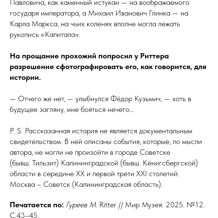
Павловича, как каменный истукан — на воображаемого
государя императора, а Михаил Иванович Глинка — на
Карла Маркса, на чьих коленях вполне могла лежать
рукопись «Капитала».
На прощание прохожий попросил у Риттера
разрешение сфотографировать его, как говорится, для
истории.
— Отчего же нет, — улыбнулся Фёдор Кузьмич, — хоть в
будущее загляну, мне бояться нечего...
P. S. Рассказанная история не является документальным
свидетельством. В ней описаны события, которые, по мысли
автора, не могли не произойти в городе Советске
(бывш. Тильзит) Калининградской (бывш. Кёнигсбергской)
области в середине ХХ и первой трети XXI сто­летий.
Москва – Советск (Калининградская область).
Печатается по:
Гуреев
М.
Ritter // Мир Музея. 2025. №12.
С.43–45.