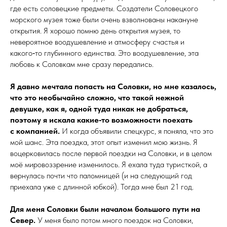
где есть соловецкие предметы. Создатели Соловецкого
морского музея тоже были очень взволнованы накануне
открытия. Я хорошо помню день открытия музея, то
невероятное воодушевление и атмосферу счастья и
какого‑то глубинного единства. Это воодушевление, эта
любовь к Соловкам мне сразу передались.
Я давно мечтала попасть на Соловки, но мне казалось,
что это не­обы­чай­но сложно, что такой нежной
девушке, как я, одной туда никак не добраться,
поэтому я искала какие‑то возможности по­ехать
с компанией.
И когда объявили спецкурс, я поняла, что это
мой шанс. Эта поездка, этот опыт изменил мою жизнь. Я
воцерковилась после первой поездки на Соловки, и в целом
моё мировоззрение изменилось. Я ехала туда туристкой, а
вернулась почти что паломницей (и на следующий год
приехала уже с длинной юбкой). Тогда мне был 21 год.
Для меня Соловки были началом большого пути на
Север.
У меня было потом много поездок на Соловки,