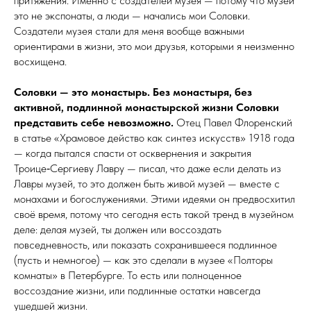
притяжения. Именно с создателей музея — потому что музей
это не экспонаты, а люди — начались мои Соловки.
Создатели музея стали для меня вообще важными
ориентирами в жизни, это мои друзья, которыми я неизменно
восхищена.
Соловки — это монастырь. Без монастыря, без
активной, подлинной монастырской жизни Соловки
представить себе невозможно.
Отец Павел Флоренский
в статье «Храмовое действо как синтез искусств» 1918 года
— когда пытался спасти от осквернения и закрытия
Троице‑Сергиеву Лавру — писал, что даже если делать из
Лавры музей, то это должен быть живой музей — вместе с
монахами и бого­слу­же­ния­ми. Этими идеями он предвосхитил
своё время, потому что сегодня есть такой тренд в музейном
деле: делая музей, ты должен или воссоздать
повседневность, или показать сохранившееся подлинное
(пусть и немногое) — как это сделали в музее «Полторы
комнаты» в Петербурге. То есть или полноценное
воссоздание жизни, или подлинные остатки навсегда
ушедшей жизни.