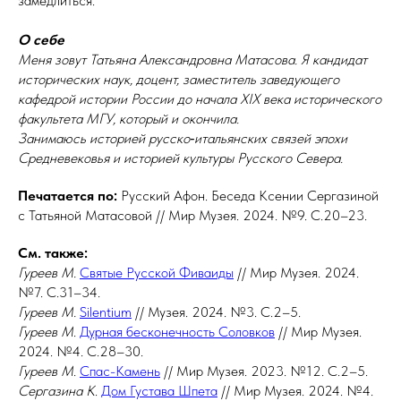
замедлиться.
О себе
Меня зовут Татьяна Александровна Матасова. Я кандидат
исторических наук, доцент, заместитель заведующего
кафедрой истории России до начала XIX века исторического
факультета МГУ, который и
окончила.
Занимаюсь историей русско‑итальянских связей эпохи
Средневековья и историей культуры Русского Севера.
Печатается по:
Русский Афон. Беседа Ксении Сергазиной
с Татьяной Матасовой // Мир Музея. 2024. №9. С.20–23.
См. также:
Гуреев М.
Святые Русской Фиваиды
// Мир Музея. 2024.
№7. С.31–34.
Гуреев М.
Silentium
// Музея. 2024. №3. С.2–5.
Гуреев М
.
Дурная бесконечность Соловков
// Мир Музея.
2024. №4. С.28–30.
Гуреев М
.
Спас-Камень
// Мир Музея. 2023. №12. С.2–5.
Сергазина К
.
Дом Густава Шпета
// Мир Музея. 2024. №4.