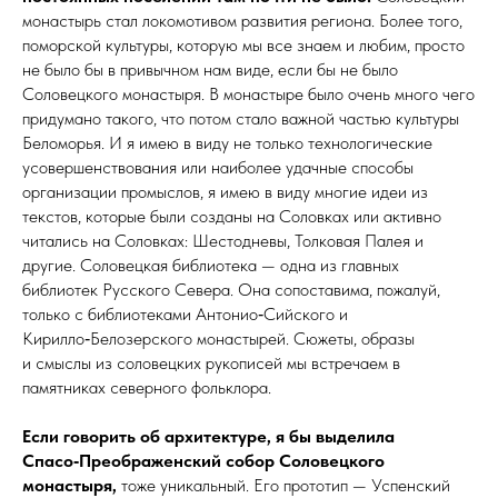
монастырь стал локомотивом развития региона. Более того,
поморской культуры, которую мы все знаем и любим, просто
не было бы в привычном нам виде, если бы не было
Соловецкого монастыря. В монастыре было очень много чего
придумано такого, что потом стало важной частью культуры
Беломорья. И я имею в виду не только технологические
усовершенствования или наиболее удачные способы
организации про­мыс­лов, я имею в виду многие идеи из
текстов, которые были созданы на Соловках или активно
читались на Соловках: Шестодневы, Толковая Палея и
другие. Соловецкая библиотека — одна из главных
библиотек Русского Севера. Она сопоставима, пожалуй,
только с библиотеками Антонио‑Сийского и
Кирилло‑Белозерского монастырей. Сюжеты, образы
и смыслы из соловецких рукописей мы встречаем в
памятниках северного фольк­лора.
Если говорить об архитектуре, я бы выделила
Спасо‑Преображенский собор Соловецкого
монастыря,
тоже уникальный. Его прототип — Успенский