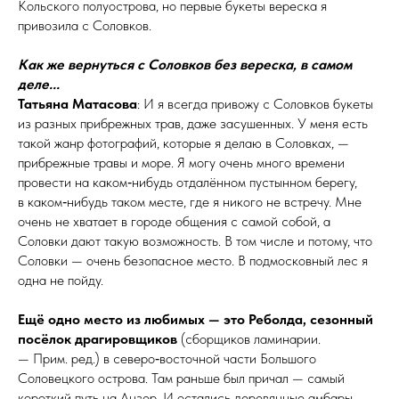
Кольского полуострова, но первые букеты вереска я
привозила с Соловков.
Как же вернуться с Соловков без вереска, в самом
деле...
Татьяна Матасова
: И я всегда привожу с Соловков букеты
из разных прибрежных трав, даже засушенных. У меня есть
такой жанр фотографий, которые я делаю в Соловках, —
прибрежные травы и море. Я могу очень много времени
провести на каком‑нибудь отдалённом пустынном берегу,
в каком‑нибудь таком месте, где я никого не встречу. Мне
очень не хватает в городе общения с самой собой, а
Соловки дают такую возможность. В том числе и потому, что
Соловки — очень безопасное место. В под­­мо­с­ков­­ный лес я
одна не пойду.
Ещё одно место из любимых — это Реболда, сезонный
посёлок драгировщиков
(сборщиков ламинарии.
— Прим. ред.) в северо‑восточной части Большого
Соловецкого острова. Там раньше был причал — самый
короткий путь на Анзер. И остались деревянные амбары,