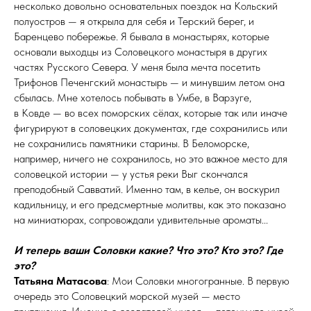
несколько довольно основательных поездок на Кольский
полуостров — я открыла для себя и Терский берег, и
Баренцево побережье. Я бывала в монастырях, которые
основали выходцы из Соловецкого монастыря в других
частях Русского Севера. У меня была мечта посетить
Трифонов Печенгский монастырь — и минувшим летом она
сбылась. Мне хотелось побывать в Умбе, в Варзуге,
в Ковде — во всех поморских сёлах, которые так или иначе
фигурируют в соловецких документах, где сохранились или
не сохранились памятники старины. В Беломорске,
например, ничего не сохранилось, но это важное место для
соловецкой истории — у устья реки Выг скончался
преподобный Савватий. Именно там, в келье, он воскурил
кадильницу, и его предсмертные молитвы, как это показано
на миниатюрах, сопровождали удивительные ароматы...
И теперь ваши Соловки какие? Что это? Кто это? Где
это?
Татьяна Матасова
: Мои Соловки многогранные. В первую
очередь это Соловецкий морской музей — место