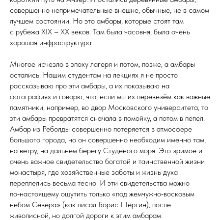
совершенно непримечательные внешне, обычные, не в самом
лучшем состоянии. Но это амбары, которые стоят там
с рубежа XIX – XX ве­ков. Там была часовня, была очень
хорошая инфраструктура.
Многое исчезло в эпоху лагеря и потом, позже, а амбары
остались. Нашим студентам на лекциях я не просто
рассказываю про эти амбары, а их показываю на
фотографиях и говорю, что, если мы их перевезём как важные
памятники, например, во двор Московского университета, то
эти амбары превратятся сначала в помойку, а потом в пепел.
Амбар из Реболды совершенно потеряется в атмосфере
большого города, но он совершенно необходим именно там,
на вет­ру, на дальнем берегу Студеного моря. Это зримое и
очень важное свидетельство богатой и таинственной жизни
монастыря, где хозяйственные заботы и жизнь духа
переплелись весьма тесно. И эти свидетельства можно
по‑настоящему ощутить только «под жемчужно‑восковым
небом Севера» (как писал Борис Шергин), после
живописной, но долгой дороги к этим амбарам.