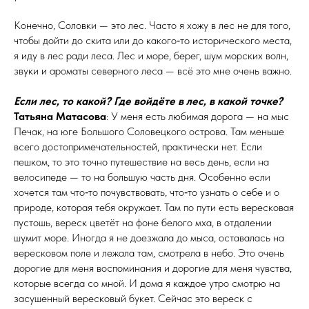
Конечно, Соловки — это лес. Часто я хожу в лес не для того,
чтобы дойти до скита или до какого‑то исторического места,
я иду в лес ради леса. Лес и море, берег, шум морских волн,
звуки и ароматы северного леса — всё это мне очень важно.
Если лес, то какой? Где войдёте в лес, в какой точке?
Татьяна Матасова
: У меня есть любимая дорога — на мыс
Печак, на юге Большого Соловецкого острова. Там меньше
всего достопримечательностей, практически нет. Если
пешком, то это точно путешествие на весь день, если на
велосипеде — то на большую часть дня. Особенно если
хочется там что‑то почувствовать, что‑то узнать о себе и о
природе, которая тебя окружает. Там по пути есть вересковая
пустошь, вереск цветёт на фоне белого мха, в отдалении
шумит море. Иногда я не доезжала до мыса, оставалась на
вересковом поле и лежала там, смотрела в небо. Это очень
дорогие для меня воспоминания и дорогие для меня чувства,
которые всегда со мной. И дома я каждое утро смотрю на
засушенный вересковый букет. Сейчас это вереск с