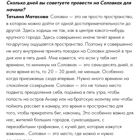
Сколько дней вы советуете провести на Соловках для
начала?
Татьяна Матасова
: Соловки — это не просто пространство,
в котором можно дойти от одной достопримечательности до
другой. Здесь ходишь не так, как в центре какого‑нибудь
крупного города. Здесь совершенно иначе течёт время и
по‑другому ощущается пространство. Поэтому я совершенно
не могу внутренне принять поездки на Соловки длиной в три
дня или в пять дней. Мне кажется, что если у тебя нет
времени, то минимум на Соловках — это семь‑десять дней, а
если время есть, то 20 – 30 дней, не меньше. Особенно
когда приезжаешь сюда впервые. Нужно много времени на
спокойное созерцание. Соловки — это не только место
подвига, преодоления себя, подъёма в пять утра, чтобы
попасть на остров Анзер или на братскую молитву или чтобы
поймать рассвет в камеру, это время и пространство для
того, чтобы прекратить бег, наконец. Это особенно важно для
нас, жителей больших городов, сума­сшед­ших, с
перезабитыми графиками, с кучей дел, которые кажутся
важными... Соловки — это место, где можно и нужно