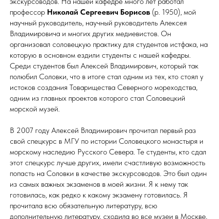
экскурсоводов. На нашей кафедре много лет работал
профессор
Николай Сергеевич Борисов
(р. 1950), мой
научный руководитель, научный руководитель Алексея
Владимировича и многих других медиевистов. Он
организовал соловецкую практику для студентов истфака, на
которую в основном ездили студенты с нашей кафедры.
Среди студентов был Алексей Владимирович, который так
полюбил Соловки, что в итоге стал одним из тех, кто стоял у
истоков создания Товарищества Северного мореходства,
одним из главных проектов которого стал Соловецкий
морской музей.
В 2007 году Алексей Владимирович прочитал первый раз
свой спецкурс в МГУ по истории Соловецкого монастыря и
морскому наследию Русского Севера. Те студенты, кто сдал
этот спецкурс лучше других, имели счастливую возможность
попасть на Соловки в качестве экскурсоводов. Это был один
из самых важных экзаменов в моей жизни. Я к нему так
готовилась, как редко к какому экзамену готовилась. Я
прочитала всю обязательную литературу, всю
дополнительную литературу, сходила во все музеи в Москве,