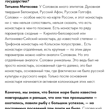
государства?
Татьяна Матасова
: У Соловков много эпитетов: Духовная
твердыня Беломорья, Русский Афон, Русская Голгофа.
Соловки — особое место на карте России, и этот монастырь
ни с чем нельзя сопоставить, нельзя сказать, что есть
монастыри в чем‑то похожие. Есть монастыри по ряду
параметров сходные — Кирилло‑Белозерский или
Антониево‑Сийский монастырь, до известной степени —
Трифонов монастырь на Кольском полуострове... Есть
монастыри отдалённые, есть крупные — по этим двум
параметрам можно найти аналоги Соловкам. Но это
отдалённые аналоги. Соловки уникальны. Это ведь был не
просто монастырь, основанный где‑то далеко, это был
монастырь, основанный там, где фактически не было русской
культуры и русского мира. Только после основания
монастыря начинается активная колонизация этих мест.
Конечно, мы знаем, что Белое море было известно
новгородцам и раньше, что они там промышляли —
охотились, ловили рыбу с большим успехом, — но
постоянных поселений там почти не было.
Соловецкий