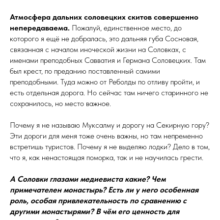
Атмосфера дальних соловецких скитов совершенно
непередаваема.
Пожалуй, единственное место, до
которого я ещё не добралась, это дальняя губа Сосновая,
связанная с началом иноческой жизни на Соловках, с
именами преподобных Савватия и Германа Соловецких. Там
был крест, по преданию поставленный самими
преподобными. Туда можно от Реболды по отливу пройти, и
есть отдельная дорога. Но сейчас там ничего старинного не
сохранилось, но место важное.
Почему я не называю Муксалму и дорогу на Секирную гору?
Эти дороги для меня тоже очень важны, но там непременно
встретишь туристов. Почему я не выделяю лодки? Дело в том,
что я, как ненастоящая поморка, так и не научилась грести.
А Соловки глазами медиевиста какие? Чем
примечателен монастырь? Есть ли у него особенная
роль, особая привлекательность по сравнению с
другими монастырями? В чём его ценность для