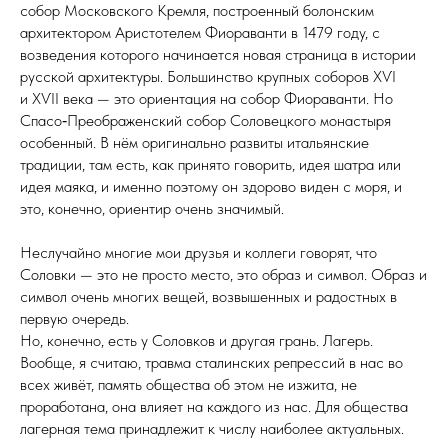
собор Московского Кремля, построенный болонским
архитектором Аристотелем Фиораванти в 1479 году, с
возведения которого начинается новая страница в истории
русской архитектуры. Большинство крупных соборов XѴI
и XѴII века — это ориентация на собор Фиораванти. Но
Спасо‑Преображенский собор Соловецкого монастыря
особенный. В нём оригинально развиты итальянские
традиции, там есть, как принято говорить, идея шатра или
идея маяка, и именно поэтому он здорово виден с моря, и
это, конечно, ориентир очень значимый.
Неслучайно многие мои друзья и коллеги говорят, что
Соловки — это не просто место, это образ и символ. Образ и
символ очень многих вещей, возвышенных и радостных в
первую очередь.
Но, конечно, есть у Соловков и другая грань. Лагерь.
Вообще, я считаю, травма сталинских репрессий в нас во
всех живёт, память общества об этом не изжита, не
проработана, она влияет на каждого из нас. Для общества
лагерная тема принадлежит к числу наиболее актуальных.