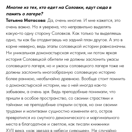
Многие из тех, кто едет на Соловки, едут сюда в
память о ла­гере?
Татьяна Матасова
: Да, очень многие. И мне кажется, это
очень важно. Но я уверена, что неправильно выделять
какую‑то одну сторону Соловков. Как только ты выделяешь
одно, ты как бы отодвигаешь на задний план другое. А это в
корне неверно, ведь этапы соловецкой истории равнозначны.
Ни уникальная домонастырская история, ни потом яркая
история Соловецкой обители не должны заслонить ужасы
соловецкого лагеря, но и ужасы соловецкого лагеря тоже не
должны заслонить многообразную соловецкую историю
более раннюю, необычайно древнюю. Вообще стоит помнить
о домонастырской истории, мы о ней иногда как‑то
забываем, а очень зря. Ведь преподобные понимали, что
пришли в особое пространство, со своими страстями и
тайнами: не преподобные открыли остров, но они своими
трудами и молитвами сущностно изменили его, остров
превратился из смутного демонического и маргинального
места в благодатное и светлое, как писали книжники
XѴII века, «как звезда в небеси сияющее». Не случайно