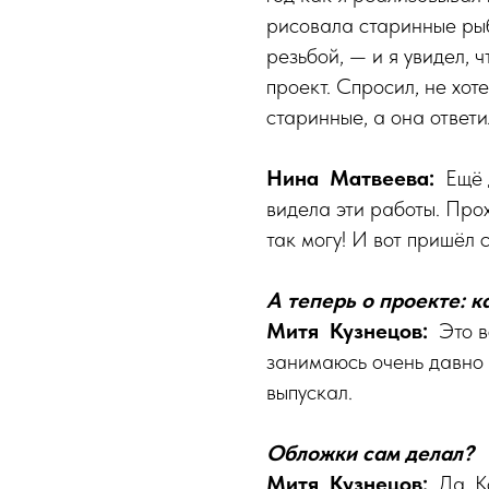
рисовала старинные рыб
резьбой, — и я увидел, 
проект. Спросил, не хо
старинные, а она ответи
Нина Матвеева:
Ещё д
видела эти работы. Про
так могу! И вот пришёл 
А теперь о проекте: к
Митя Кузнецов:
Это в
занимаюсь очень давно 
выпускал.
Обложки сам делал?
Митя Кузнецов:
Да. К