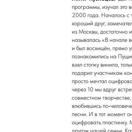
программы, изучал это 
2000 года. Началось с т
хороший друг, замечате
из Москвы, достаточно и
называлась «В начале в
и был восхищён, прямо у
познакомились на Пущин
взял стопку винила, тол
подарил участникам конц
просто мечтал оцифроват
через 10 мы вдруг встре
совместном творчестве, 
влюбившись по‑человече
песни. И в тот момент 
оцифровать пластинку.
другом нашей семьи. Ка