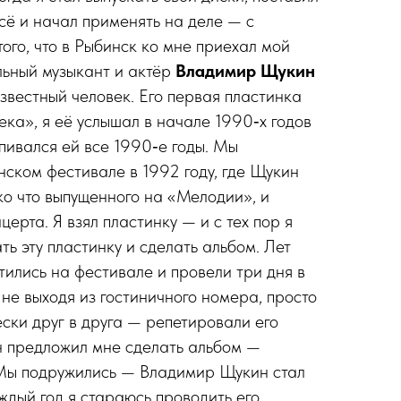
всё и начал применять на деле — с
ого, что в Рыбинск ко мне приехал мой
льный музыкант и актёр
Владимир Щукин
звестный человек. Его первая пластинка
ека», я её услышал в начале 1990‑х годов
пивался ей все 1990‑е годы. Мы
ском фестивале в 1992 году, где Щукин
ько что выпущенного на «Мелодии», и
ерта. Я взял пластинку — и с тех пор я
ь эту пластинку и сделать альбом. Лет
тились на фестивале и провели три дня в
не выходя из гостиничного номера, просто
ски друг в друга — репетировали его
он предложил мне сделать альбом —
 Мы подружились — Владимир Щукин стал
ждый год я стараюсь проводить его