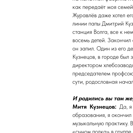
как передаёт моя семейн
Журавлёв даже хотел ег
линии папы Дмитрий Куз
станция Волга, все к нем
восемь детей. Закончил 
он запил. Один из его 
Кузнецов, в городе был
директором хлебо­заво­д
председателем проф­сою­
сути, родословная нача
И родились вы там же
Митя Кузнецов:
Да, я
образования, я окончил
музыкальную практику. В
«сыном полка» в группе