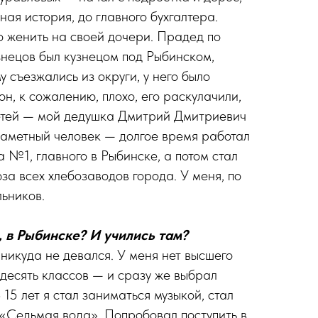
ая история, до главного бухгалтера.
о женить на своей дочери. Прадед по
нецов был кузнецом под Рыбинском,
у съезжались из округи, у него было
он, к сожалению, плохо, его раскулачили,
детей — мой дедушка Дмитрий Дмитриевич
 заметный человек — долгое время работал
а №1, главного в Рыбинске, а потом стал
за всех хлебозаводов города. У меня, по
льников.
, в Рыбинске? И учились там?
 никуда не девался. У меня нет высшего
 десять классов — и сразу же выбрал
 15 лет я стал заниматься музыкой, стал
 «Седьмая вода». Попробовал поступить в