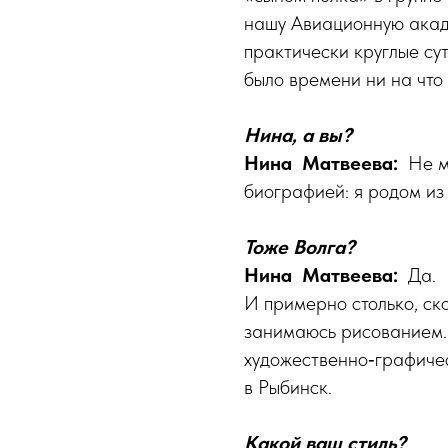
нашу Авиационную акаде
практически круглые су
было времени ни на что 
Нина, а вы?
Нина Матвеева:
Не м
биографией: я родом из
Тоже Волга?
Нина Матвеева:
Да. 
И примерно столько, ск
занимаюсь рисованием. 
художественно‑графиче
в Рыбинск.
Какой ваш стиль?