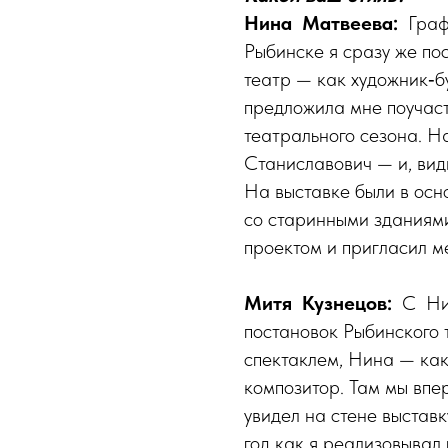
Нина Матвеева:
Графи
Рыбинске я сразу же по
театр — как художник‑б
предложила мне поучаст
театрального сезона. Н
Станиславович — и, вид
На выставке были в ос
со старинными зданиями
проектом и пригласил ме
Митя Кузнецов:
С Ни
постановок Рыбинского 
спектаклем, Нина — как
композитор. Там мы впе
увидел на стене выставк
год как я реализовывал