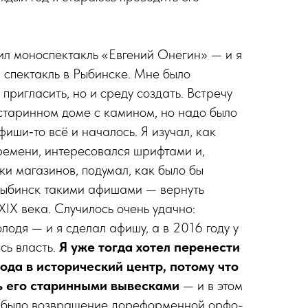
вил моноспектакль «Евгений Онегин» — и я
 спектакль в Рыбинске. Мне было
 пригласить, но и среду создать. Встречу
 старинном доме с камином, но надо было
иши‑то всё и началось. Я изучал, как
ремени, интересовался шрифтами и,
ки магазинов, подумал, как было бы
 Рыбинск такими афишами — вернуть
XIX века. Случилось очень удачно:
лодя — и я сделал афишу, а в 2016 году у
сь власть.
Я уже тогда хотел перенести
ода в исторический центр, потому что
ть его старинными вывесками
— и в этом
й было возвращение дореформенной орфо­