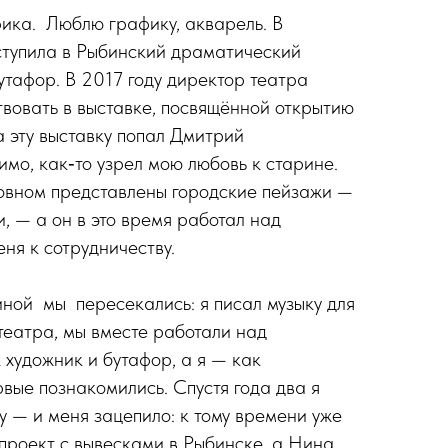
ка. Люблю графику, акварель. В
ступила в Рыбинский драматический
утафор. В 2017 году директор театра
вовать в выставке, посвящённой открытию
а эту выставку попал Дмитрий
имо, как‑то узрел мою любовь к старине.
новном представлены городские пейзажи —
, — а он в это время работал над
ня к сотрудничеству.
ной мы пересекались: я писал музыку для
театра, мы вместе работали над
 художник и бутафор, а я — как
рвые познакомились. Спустя года два я
у — и меня зацепило: к тому времени уже
 проект с вывесками в Рыбинске, а Нина