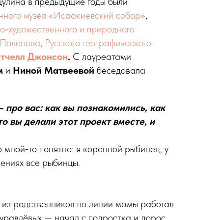
улина в предыдущие годы были
нного музея «Исаакиевский собор»
,
о‑художественного и природного
 Поленова
,
Русского географического
тчелл Джонсон
.
С лауреатами
м
и
Ниной Матвеевой
беседовала
 про вас: как вы познакомились, как
о вы делали этот проект вместе, и
о мной‑то понятно: я коренной рыбинец, у
ениях все ры­бинцы.
 из родственников по линии мамы работал
равлёвых — начал с подростка и дорос,