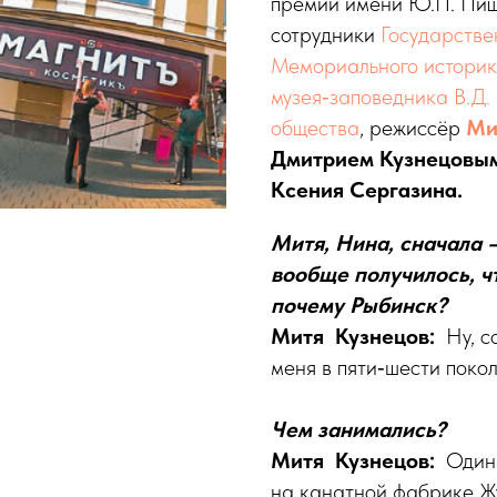
премии имени Ю.П. Пищ
сотрудники
Государстве
Мемориального историк
музея‑заповедника В.Д.
общества
, режиссёр
Ми
Дмитрием Кузнецовы
Ксения Сергазина.
Митя, Нина, сначала —
вообще получилось, чт
почему Рыбинск?
Митя Кузнецов:
Ну, с
меня в пяти‑шести покол
Чем занимались?
Митя Кузнецов:
Один
на канатной фабрике Жу