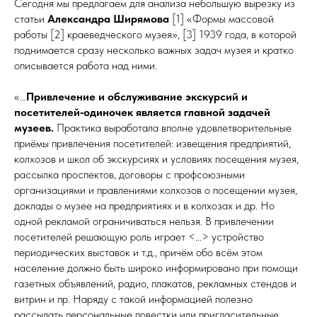
Сегодня мы предлагаем для анализа небольшую вырезку из
статьи
Александра Ширямова
[1] «Формы массовой
работы [2] краеведческого музея», [3] 1939 года, в которой
поднимается сразу несколько важных задач музея и кратко
описывается работа над ними.
«...
Привлечение и обслуживание экскурсий и
посетителей‑одиночек является главной задачей
музеев.
Практика выработала вполне удовлетворительные
приёмы привлечения посетителей: извещения предприятий,
колхозов и школ об экскурсиях и условиях посещения музея,
рассылка проспектов, договоры с профсоюзными
организациями и правлениями колхозов о посещении музея,
доклады о музее на предприятиях и в колхозах и др. Но
одной рекламой ограничиваться нельзя. В привлечении
посетителей решающую роль играет <...> устройство
периодических выставок и т.д., причём обо всём этом
население должно быть широко информировано при помощи
газетных объявлений, радио, плакатов, рекламных стендов и
витрин и пр. Наряду с такой информацией полезно
рассылать персональные повестки или пригласительные