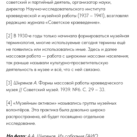
советский и партийный деятель, организатор науки,
директор Научно‑исследовательского института
краеведческой и музейной работы (1937 – 1941), возглавлял
редакцию журнала «Советское краеведение».
[2] В 1930‑е годы только начинала формироваться музейная
терминология, многие используемые сегодня термины ещё
не появились или использовались иные. Здесь и далее
массовая работа — работа с широкими массами населения;
так раньше называли культурно‑просветительскую
деятельность в музее и всё, что с ней связано.
[3]
Ширямов А.
Формы массовой работы краеведческого
музея // Советский музей. 1939. №6. С. 29 – 33.
[4] «Музейным активом» назывались группы музейных
волонтёров. Эта практика была довольно широко
распространена, ей будет посвящено отдельное
исследование.
На фото:
А.А. Ширямов. Из собрания ГАИО.