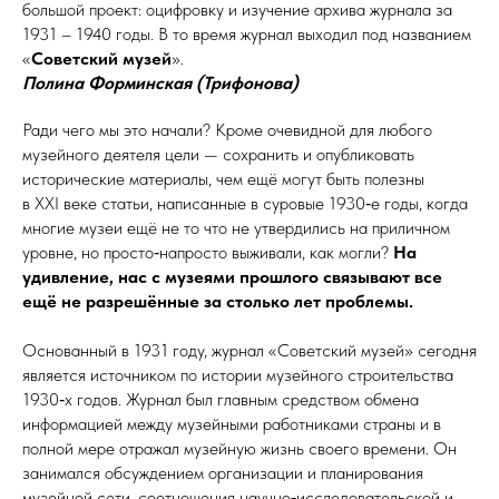
большой проект: оцифровку и изучение архива журнала за
1931 – 1940 годы. В то время журнал выходил под названием
«
Советский музей
».
Полина Форминская (Трифонова)
Ради чего мы это начали? Кроме очевидной для любого
музейного деятеля цели — сохранить и опубликовать
исторические материалы, чем ещё могут быть полезны
в XXI веке статьи, написанные в суровые 1930‑е годы, когда
многие музеи ещё не то что не утвердились на приличном
уровне, но просто‑напросто выживали, как могли?
На
удивление, нас с музеями прошлого связывают все
ещё не разрешённые за столько лет проблемы.
Основанный в 1931 году, журнал «Советский музей» сегодня
является источником по истории музейного строительства
1930‑х годов. Журнал был главным средством обмена
информацией между музейными работниками страны и в
полной мере отражал музейную жизнь своего времени. Он
занимался обсуждением организации и планирования
музейной сети, соотношения научно‑исследовательской и