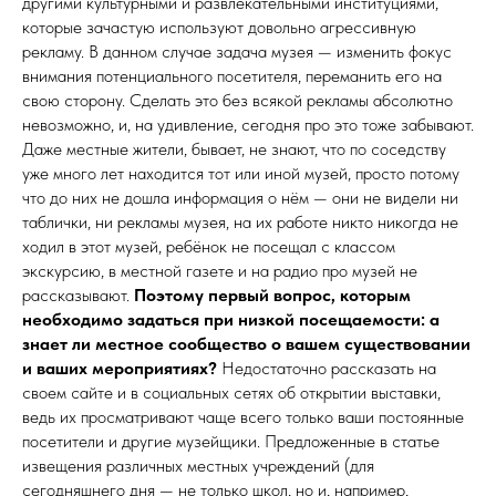
другими культурными и развлекательными институциями,
которые зачастую используют довольно агрессивную
рекламу. В данном случае задача музея — изменить фокус
внимания потенциального посетителя, переманить его на
свою сторону. Сделать это без всякой рекламы абсолютно
невозможно, и, на удивление, сегодня про это тоже забывают.
Даже местные жители, бывает, не знают, что по соседству
уже много лет находится тот или иной музей, просто потому
что до них не дошла информация о нём — они не видели ни
таблички, ни рекламы музея, на их работе никто никогда не
ходил в этот музей, ребёнок не посещал с классом
экскурсию, в местной газете и на радио про музей не
рассказывают.
Поэтому первый вопрос, которым
необходимо задаться при низкой посещаемости: а
знает ли местное сообщество о вашем существовании
и ваших мероприятиях?
Недостаточно рассказать на
своем сайте и в социальных сетях об открытии выставки,
ведь их просматривают чаще всего только ваши постоянные
посетители и другие музейщики. Предложенные в статье
извещения различных местных учреждений (для
сегодняшнего дня — не только школ, но и, например,