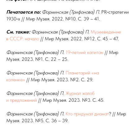
Печатается по:
Форминская (Трифонова) П
. PR‑стратегии
1930‑х // Мир Музея. 2022. №10. С. 39 – 41.
См. также:
Форминская (Трифонова) П
.
Музееведение
в СССР: начало
// Мир Музея. 2022. №12. С. 45 – 47.
Форминская (Трифонова) П
.
19‑летний капитан
// Мир
Музея. 2023. №1. С. 22 – 25.
Форминская (Трифонова) П
.
Планетарий «на
коленке»
// Мир Музея. 2023. №2. С. 29.
Форминская (Трифонова) П
.
Журнал жалоб
и
предложений
// Мир Музея. 2023. №3. С. 45.
Форминская (Трифонова) П
.
Кто придумал диамат
? // Мир
Музея. 2023. №5. С. 36 – 39.