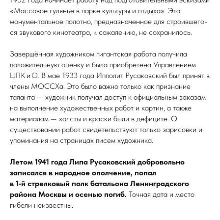
«Массовое гулянье в парке культуры и отдыха». Это
монументальное полотно, предназначенное для строив­ше­го­
ся звукового кинотеатра, к сожалению, не сохранилось.
Завершённая художником гигантская работа получила
положительную оценку и была приобретена Управлением
ЦПК и О. В мае 1933 го­да Ипполит Русаковский был принят в
члены ­МОССХа. Это было важно только как признание
таланта — художник получал доступ к официальным заказам
на выполнение художественных работ и картин, а также
материалам — холсты и краски были в дефиците. О
существовании работ свидетельствуют только зарисовки и
упоминания на страницах писем художника.
Летом 1941 года Липа Русаковский добровольно
записался в народное ополчение, попал
в 1‑й стрелковый полк батальона Ленинградского
района Москвы и осенью погиб.
Точная дата и место
гибели неизвестны.