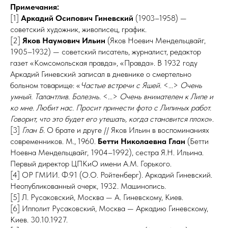
Примечания:
[1]
Аркадий Осипович Гиневский
(1903–1958) —
советский художник, живописец, график.
[2]
Яков Наумович Ильин
(Яков Ноевич Мендельцвайг,
1905–1932) — советский писатель, журналист, редактор
газет «Комсомольская правда», «Правда». В 1932 году
Аркадий Гиневский записал в дневнике о смертельно
больном товарище: «
Частые встречи с Яшей.
<...>
Очень
умный. Талантлив. Болезнь.
<...>
Очень внимателен к Липе и
ко мне. Любит нас. Просит принести фото с Липиных работ.
Говорит, что это будет его утешать, когда становится плохо
».
[3]
Глан Б.
О брате и друге // Яков Ильин в воспоминаниях
современников. М., 1960.
Бетти Николаевна Глан
(Бетти
Ноевна Мендельцвайг, 1904–1992), сестра Я.Н. Ильина.
Первый директор ЦПКиО имени А.М. Горького.
[4] ОР ГМИИ. Ф.91 (О.О. Ройтенберг). Аркадий Гиневский.
Неопубликованный очерк, 1932. Машинопись.
[5] Л. Русаковский, Москва — А. Гиневскому, Киев.
[6] Ипполит Русаковский, Москва — Аркадию Гиневскому,
Киев. 30.10.1927.