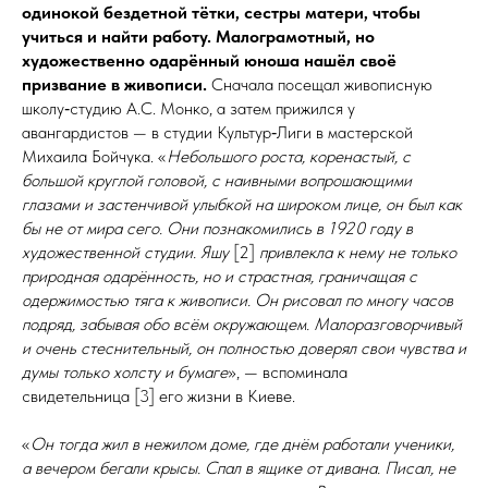
одинокой бездетной тётки, сестры матери, чтобы
учиться и найти работу. Малограмотный, но
художественно одарённый юноша нашёл своё
призвание в живописи.
Сначала посещал живописную
школу‑студию А.С. Монко, а затем прижился у
авангардистов — в студии Культур‑Лиги в мастерской
Михаила Бойчука. «
Небольшого роста, коренастый, с
большой круглой головой, с наивными вопрошающими
глазами и застенчивой улыбкой на широком лице, он был как
бы не от мира сего. Они познакомились в 1920 году в
художественной студии. Яшу
[2]
привлекла к нему не только
природная одарённость, но и страстная, граничащая с
одержимостью тяга к
живописи. Он рисовал по многу часов
подряд, забывая обо всём окружающем. Малоразговорчивый
и очень стеснительный, он полностью доверял свои чувства и
думы только холсту и
бумаге
», — вспоминала
свидетельница [3] его жизни в Киеве.
«
Он тогда жил в нежилом доме, где днём работали ученики,
а вечером бегали крысы. Спал в ящике от дивана. Писал, не