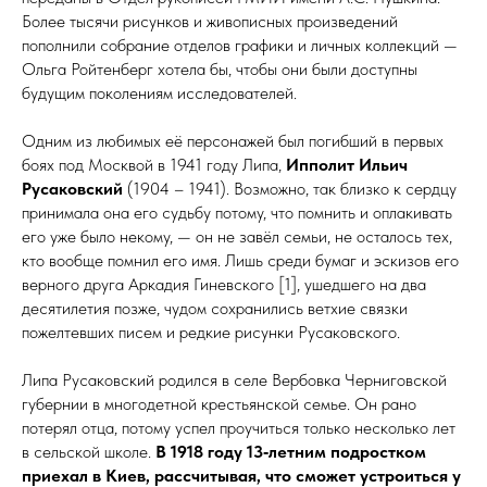
Более тысячи рисунков и живописных произведений
пополнили собрание отделов графики и личных коллекций —
Ольга Ройтенберг хотела бы, чтобы они были доступны
будущим поколениям исследователей.
Одним из любимых её персонажей был погибший в первых
боях под Москвой в 1941 году Липа,
Ипполит Ильич
Русаковский
(1904 – 1941). Возможно, так близко к серд­цу
принимала она его судьбу потому, что помнить и оплакивать
его уже было некому, — он не завёл семьи, не осталось тех,
кто вообще помнил его имя. Лишь среди бумаг и эскизов его
верного друга Аркадия Гиневского [1], ушедшего на два
десятилетия позже, чудом сохранились ветхие связки
пожелтевших писем и редкие рисунки Русаковского.
Липа Русаковский родился в селе Вербовка Черниговской
губернии в многодетной крестьянской семье. Он рано
потерял отца, потому успел про­учить­ся только несколько лет
в сельской школе.
В 1918 го­ду 13‑летним подростком
приехал в Киев, рассчитывая, что сможет устроиться у