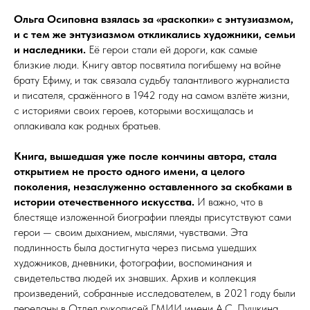
Ольга Осиповна взялась за «раскопки» с энтузиазмом,
и с тем же энтузиазмом откликались художники, семьи
и наследники.
Её герои стали ей дороги, как самые
близкие люди. Книгу автор посвятила погибшему на войне
брату Ефиму, и так связала судьбу та­лант­ли­во­го журналиста
и писателя, сражённого в 1942 году на самом взлёте жизни,
с историями своих героев, которыми восхищалась и
оплакивала как родных братьев.
Книга, вышедшая уже после кончины автора, стала
открытием не просто одного имени, а
целого
поколения, незаслуженно оставленного за скобками в
истории отечественного искусства.
И важно, что в
блестяще изложенной биографии плеяды присутствуют сами
герои — своим дыханием, мыслями, чувствами. Эта
подлинность была достигнута через письма ушедших
художников, дневники, фотографии, воспоминания и
свидетельства людей их знавших. Архив и коллекция
произведений, собранные исследователем, в 2021 году были
переданы в Отдел рукописей ГМИИ имени А.С. Пушкина.