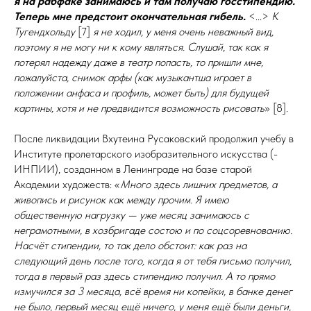
я на рабфаке занимаюсь и там получаю гос­сти­пен­дию.
Теперь мне предстоит окончательная гибель.
<...>
К
Тугендхольду
[7]
я не ходил, у меня очень неважный вид,
поэтому я не могу ни к кому являться. Слушай, так как я
потерял надежду даже в театр попасть, то пришли мне,
пожалуйста, снимок арфы (как музыкантша играет в
положении анфаса и профиль, может быть) для будущей
картины, хотя и не предвидится возможность рисовать
» [8].
После ликвидации Вхутеина Русаковский продолжил учебу в
Институте пролетарского изобразительного искусства (­
ИНПИИ), созданном в Ленинграде на базе старой
Академии художеств: «
Много здесь лишних предметов, а
живопись и рисунок как между прочим. Я имею
общественную нагрузку — уже месяц занимаюсь с
неграмотными, в хозбригаде состою и по соцсоревнованию.
Насчёт стипендии, то так дело обстоит: как раз на
следующий день после того, когда я от тебя письмо получил,
тогда в первый раз здесь стипендию получил. А то прямо
измучился за 3 месяца, всё время ни копейки, в банке денег
не было, первый месяц ещё ничего, у меня ещё были деньги,