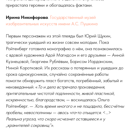
прирастала героями и обогащалась фактами.
Ирина Никифорова
.
Государственный музей
изобразительных искусств имени А.С. Пушкина
Первым персонажем из этой плеяды был Юрий Щукин,
трагически ушедший из жизни совсем молодым. Пока
Ройтенберг готовила монографию о нём, она познакомилась
с вдовой художника Адой Магидсон и его друзьями — Анной
Кузнецовой, Георгием Рублёвым, Борисом Иорданским,
Ниной Коротковой. Их рассказы о потерянных и ушедших до
срока однокурсниках, случайно сохранённые работы
помогли обнаружить пласт богатств, погребённый, забытый и
неизведанный: «
То и дело встречала произведения,
притягательные чистотой подлинности, живой пластикой,
искренностью, благородством
, — восхищалась Ольга
Ройтенберг. —
Хоть время многого и не пощадило, бессчётны
пробелы, не­вос­пол­ни­мы — авось что‑то отыщется.
<...>
Реальна угроза, что скоро исчезнет оставшееся и у
„хранителей сокровищ“»
.