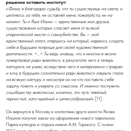
решение оставить институт:
«
Фима, я благодарю судьбу, что ты существуешь на свете, и
цепляюсь за тебя, не оставляй меня, пожалуйста, ни на
момент. Ты и Яша Ильин — единственные мои друзья,
существование которых спасает меня от всякой
упаднической мысли о самоубийстве. Вы — мой
единственный оплот, опершись на который, надеюсь создать
себе в будущем поприще для своей художественной
деятельности. <...> Ты ведь знаешь, что я многим в жизни
пожертвовал ради живописи, в результате чего я теперь
халтурить не умею, вследствие чего я материально страдаю
и хочу в будущем сознательно ради живописи закрыть глаза
на всякую халтуру и несмотря ни на что поставить себе
задачу пожить и умереть со смыслом. И именно послужить
соцобществу живописью, конечно, это путь тяжёлый,
тернистый, зато идейный и целесообразный
» [11].
Он вернулся в Москву и хлопотами друга юности Якова
Ильина получил заказ на оформление нового павильона
Парка культуры и отдыха имени А.М. Горького. С осени
1932 го­да начинает работу над подготовительными эскизами