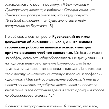
оставшемуся в Киеве Гиневскому: «
Я был наконец у
Луначарского, конечно, с работами. Сегодня узнал, что
Луначарский распорядился так, что я буду получать
18 рублей стипендии, и он будет хлопотать о моём
поступлении во ­Вхутемас
» [5].
Но всё оказалось не просто:
Русаковский не имел
документов об окончании школы, а
интенсивная
творческая работа не являлась основанием для
приёма в высшее учебное заведение.
Он был за­чис­лен
на рабфак, осваивать об­ще­об­ра­зо­ва­тель­ные дисциплины — и
на подготовительное отделение Вхутемаса. Это было
кружным путём к достижению цели, в письмах Липа изливал
свою досаду на математику, ставшую препоной к профессии
художника: «
Мне сейчас невозможно работать. Я уже два
месяца занимаюсь на рабфаке девять часов в неделю по
рисованию, а
всё остальное время я занят и
дома, и в классе
по обще­обра­зо­ва­тельным
. <...>
Я сейчас в лихорадочном волнении. Я замечаю, что в том,