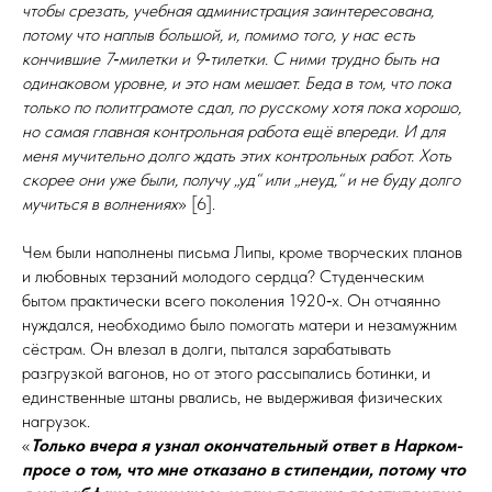
чтобы срезать, учебная администрация заинтересована,
потому что наплыв большой, и, помимо того, у нас есть
кончившие 7‑милетки и
9‑тилетки. С ними трудно быть на
одинаковом уровне, и это нам мешает. Беда в том, что пока
только по полит­грамо­те сдал, по русскому хотя пока хорошо,
но самая главная кон­троль­ная работа ещё впереди. И для
меня мучительно долго ждать этих контрольных работ. Хоть
скорее они уже были, получу „уд“ или „неуд,“ и не буду долго
мучиться в волнениях
» [6].
Чем были наполнены письма Липы, кроме творческих планов
и любовных терзаний молодого серд­ца? Студенческим
бытом практически всего поколения 1920‑х. Он отчаянно
нуждался, необходимо было помогать матери и незамужним
сёстрам. Он влезал в долги, пытался зарабатывать
разгрузкой вагонов, но от этого рассыпались ботинки, и
единственные штаны рвались, не выдерживая физических
нагрузок.
«
Только вчера я узнал окончательный ответ в Нар­ком­
про­се о том, что мне отказано в
стипендии, потому что