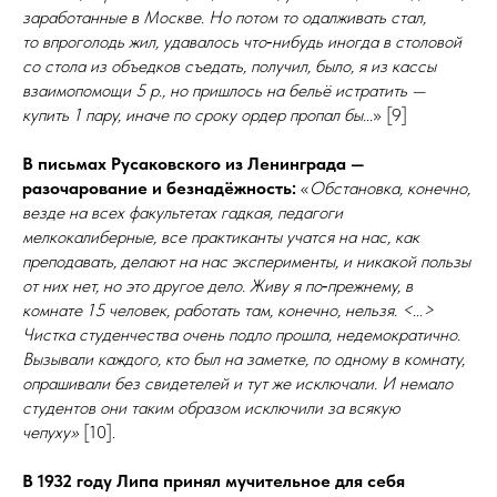
заработанные в Москве. Но потом то одалживать стал,
то впроголодь жил, удавалось что‑нибудь иногда в столовой
со стола из объедков съедать, получил, было, я из кассы
взаимо­помо­щи 5 р., но пришлось на бельё истратить —
купить 1 пару, иначе по сроку ордер пропал бы.
..» [9]
В письмах Русаковского из Ленинграда —
разочарование и безна­дёж­ность:
«
Обстановка, конечно,
везде на всех факультетах гадкая, педагоги
мелкокалиберные, все практиканты учатся на нас, как
преподавать, делают на нас эксперименты, и никакой пользы
от них нет, но это другое дело. Живу я
по‑прежнему, в
комнате 15 человек, работать там, конечно, нельзя. <...>
Чистка студенчества очень подло прошла, недемократично.
Вызывали каждого, кто был на заметке, по одному в комнату,
опрашивали без свидетелей и тут же исключали. И немало
студентов они таким образом исключили за всякую
чепуху»
[10].
В 1932 году Липа принял мучительное для себя