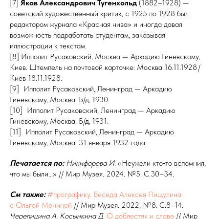
[7]
Яков Александрович Тугенхольд
(1882–1928) —
советский художественный критик, с 1925 по 1928 был
редактором журнала «Красная нива» и иногда давал
возможность подработать студентам, заказывая
иллюстрации к текстам.
[8] Ипполит Русаковский, Москва — Аркадию Гиневскому,
Киев. Штемпель на почтовой карточке: Москва 16.11.1928 /
Киев 18.11.1928.
[9] Ипполит Русаковский, Ленинград — Аркадию
Гиневскому, Москва. Б/д, 1930.
[10] Ипполит Русаковский, Ленинград — Аркадию
Гиневскому, Москва. Б/д, 1931.
[11] Ипполит Русаковский, Ленинград — Аркадию
Гиневскому, Москва. 31 января 1932 года.
Печатается по:
Никифорова
И.
«Неужели кто‑то вспомнил,
что мы были...» // Мир Музея. 2024. №5. С.30–34.
См также:
#прографику. Беседа Алексея Пищулина
с
Ольгой Мониной
// Мир Музея. 2022. №8. С.8–14.
Черепицина
А, Косынкина
Д
.
О
доблестях и
славе
// Мир