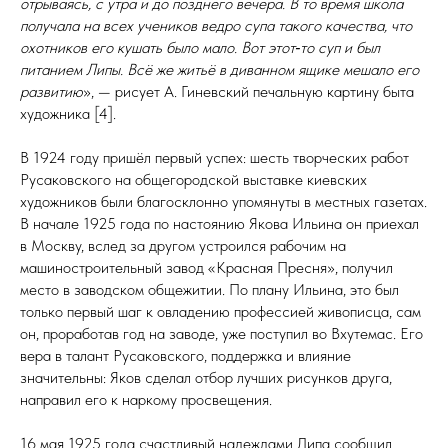
отрываясь, с утра и до позднего вечера. В то время школа
получала на всех учеников ведро супа такого качества, что
охотников его кушать было мало. Вот этот‑то суп и был
питанием Липы. Всё же житьё в диванном ящике мешало его
развитию
», — рисует А. Гиневский печальную картину быта
ху­дож­ника [4].
В 1924 году пришёл первый успех: шесть творческих работ
Русаковского на общегородской выставке киевских
художников были благосклонно упомянуты в местных газетах.
В начале 1925 года по настоянию Якова Ильина он приехал
в Москву, вслед за другом устроился рабочим на
машиностроительный завод «Красная Пресня», получил
место в заводском общежитии. По плану Ильина, это был
только первый шаг к овладению профессией живописца, сам
он, проработав год на заводе, уже поступил во Вхутемас. Его
вера в талант Русаковского, поддержка и влияние
значительны: Яков сделал отбор лучших рисунков друга,
направил его к наркому просвещения.
16 мая 1925 года счастливый на­деж­да­ми Липа сообщил