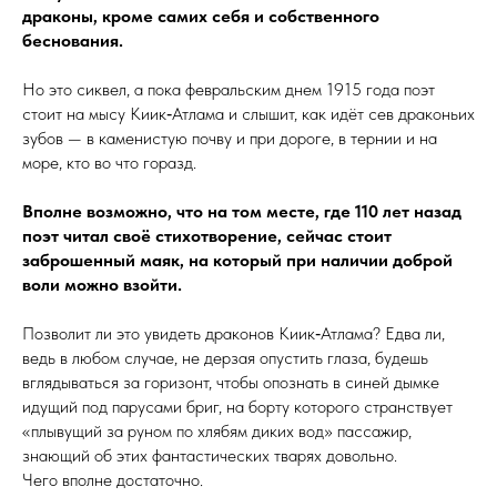
драконы, кроме самих себя и собственного
беснования.
Но это сиквел, а пока февральским днем 1915 года поэт
стоит на мысу Киик‑Атлама и слышит, как идёт сев драконьих
зубов — в каменистую почву и при дороге, в тернии и на
море, кто во что горазд.
Вполне возможно, что на том месте, где 110 лет назад
поэт читал своё стихотворение, сейчас стоит
заброшенный маяк, на который при наличии доброй
воли можно взойти.
Позволит ли это увидеть драконов Киик‑Атлама? Едва ли,
ведь в любом случае, не дерзая опустить глаза, будешь
вглядываться за горизонт, чтобы опо­знать в синей дымке
идущий под парусами бриг, на борту которого странствует
«плывущий за руном по хлябям диких вод» пассажир,
знающий об этих фантастических тварях довольно.
Чего вполне достаточно.