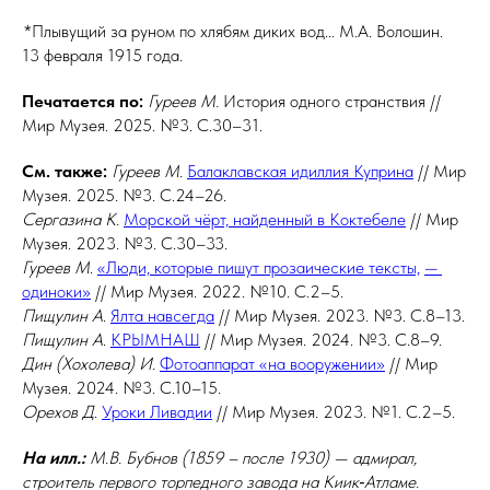
*Плывущий за руном по хлябям диких вод... М.А. Волошин.
13 февраля 1915 года.
Печатается по:
Гуреев М.
История одного странствия //
Мир Музея. 2025. №3. С.30–31.
См. также:
Гуреев М.
Балаклавская идиллия Куприна
// Мир
Музея. 2025. №3. С.24–26.
Сергазина
К.
Морской чёрт, найденный в Коктебеле
// Мир
Музея. 2023. №3. С.30–33.
Гуреев М
.
«Люди, которые пишут прозаические тексты,
—
одиноки»
// Мир Музея. 2022. №10. С.2–5.
Пищулин А
.
Ялта навсегда
// Мир Музея. 2023. №3. С.8–13.
Пищулин А
.
КРЫМНАШ
// Мир Музея. 2024. №3. С.8–9.
Дин (Хохолева) И.
Фотоаппарат «на вооружении»
// Мир
Музея. 2024. №3. С.10–15.
Орехов Д
.
Уроки Ливадии
// Мир Музея. 2023. №1. С.2–5.
На илл.:
М.В. Бубнов (1859 – после 1930) — адми­рал,
строитель первого тор­пед­но­го завода на Киик‑Атламе.