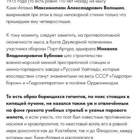
1915 го­да (то есть ровно 110 лет назад) на мысу
Киик‑Атлама
Максимилиан Александрович Волошин
,
выкрикивая при этом в лицо непокорной стихии только что
пришедшее ему четверостишье.
К тому моменту, следует заметить, на противоположной
оконечности мыса, в бухте Двуякорной попечением
участника обороны Порт‑Артура, адмирала
Михаила
Владимировича Бубнова
шло строительство
военно‑морской минной пристрелочной станции и
минно‑торпедного завода «Русский Уайтхед», которые
впоследствии станут знаменитыми на весь СССР «Гидро­при­
бо­ром» и «Гидро­аппа­ра­том» в посёлке Орджо­ни­кидзе.
То есть образ борющихся гигантов, по пояс стоящих в
кипящей пучине, не казался таким уж и
отвлечённым
на фоне грохота учебных стрельб и уханья парового
молота,
а если учесть, что поэт был известным противником
насилия и кровопролития, то неистовый вопль его в равной
мере доносился как до Коктебеля, так и до Феодосии, между
которым мыс Киик‑Атлама и располагался.