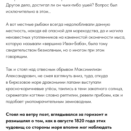
Другое дело, достигал ли он чьих‑либо ушей? Вопрос был
исключительно в этом...
А вот местные рыбаки всегда недолюбливали данную
местность, находя её опасной для мореходства, да и могила
неизвестных утопленников на каменистой оконечности мыса,
которую называли «вершина Иван‑Баба», была тому
свидетельством безмолвным, но о многом при этом
говорящим.
Так и стоял над отвесным обрывом Максимилиан
Александрович, не смея взглянуть вниз, туда, откуда
в бирюзовое море драконьими лапами выступали
красно‑коричневые утёсы, таились в тени закатного солнца,
скрежетали когтями словно рептилии, ревели прибоем, как и
подобает умо­по­мра­чи­тель­ным земноводным.
Стоял на ветру поэт, вглядывался за горизонт и
размышлял о том, как в августе 1820 года этих
чудовищ со стороны моря вполне мог наблюдать