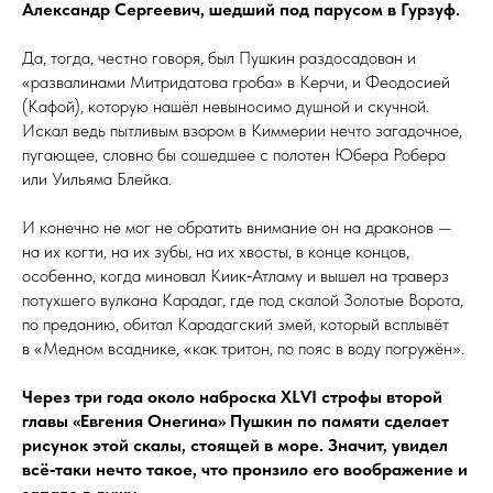
Александр Сергеевич, шедший под парусом в ­Гурзуф.
Да, тогда, честно говоря, был Пушкин раздосадован и
«развалинами Митридатова гроба» в Керчи, и Феодосией
(Кафой), которую нашёл невыносимо душной и скучной.
Искал ведь пытливым взором в Киммерии нечто загадочное,
пугающее, словно бы сошедшее с полотен Юбера Робера
или Уильяма Блейка.
И конечно не мог не обратить внимание он на драконов —
на их когти, на их зубы, на их хвосты, в конце концов,
особенно, когда миновал Киик‑Атламу и вышел на траверз
потухшего вулкана Кара­даг, где под скалой Золотые Ворота,
по преданию, оби­тал Карадагский змей, который всплывёт
в «Медном всаднике, «как тритон, по пояс в воду погружён».
Через три года около наброска XLѴI строфы второй
главы «Евгения Онегина» Пушкин по памяти сделает
рисунок этой скалы, стоящей в море. Значит, увидел
всё‑таки нечто такое, что пронзи­ло его воображение и