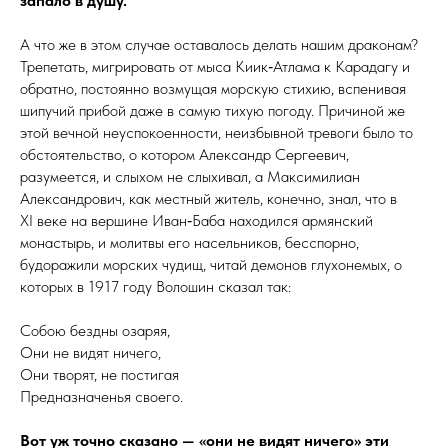
запало в душу.
А что же в этом случае оставалось делать нашим драконам?
Трепетать, мигрировать от мыса Киик‑Атлама к Карадагу и
обратно, постоянно возмущая морскую стихию, вспенивая
шипучий прибой даже в самую тихую погоду. Причиной же
этой вечной неуспокоенности, неизбывной тревоги было то
обстоятельство, о котором Александр Сергеевич,
разумеется, и слыхом не слыхивал, а Максимилиан
Александрович, как местный житель, конечно, знал, что в
XI веке на вершине Иван‑Баба находился армянский
монастырь, и молитвы его насельников, бесспорно,
будоражили морских чудищ, читай демонов глухонемых, о
которых в 1917 году Волошин сказал так:
Собою бездны озаряя,
Они не видят ничего,
Они творят, не постигая
Предназначенья своего.
Вот уж точно сказано — «они не видят ничего» эти