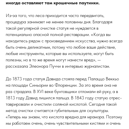
иногда оставляют там крошечные паутинки.
Из‑за того, что леса приходится часто передвигать,
процедура занимает не менее половины дня. Благодаря
такой регулярной очистке статуя не нуждается в
потенциально опасной полной реставрации. «Когда вы
находитесь рядом с произведением искусства, нужно всегда
быть очень деликатным, потому что любое ваше действие,
любые инструменты, которые вы используете, могут быть
полезны, но в то же время могут нанести вред», —
рассказала Элеонора Пуччи в интервью журналистам.
До 1873 года статуя Давида стояла перед Палаццо Веккьо
на площади Синьории во Флоренции. За это время она не
раз страдала. В XѴI веке бунтовщики отломали ей руку, а в
1813 году Давид лишился пальца. В 1843 году статую от­рес­
тав­ри­ро­ва­ли и очистили соляной кислотой. Сегодня такой
метод очистки считается губительным для скульптуры.
«Теперь мы знаем, что кислота вредна для мрамора. Поэтому
мы работаем очень, очень чувствительными кистями и очень