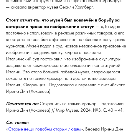
деликатными инструментами и не прикасаемся к мрамору»,
— сказала директор музея Сесили Холлберг.
Стоит отметить, что музей был вовлечён в борьбу за
авторские права на изображение статуи
— «Давида»
постоянно использовали в рекламе различных товаров, а его
«портрет» не раз был от­фото­шоп­лен на обложках популярных
журналов. Музей подал в суд, назвав незаконное присвоение
изображения вредным для культурного наследия.
Итальянский суд постановил, что изображение скульптуры
защищено от коммерческого использования конституцией
Италии. Это стало большой победой музея, старающегося
сохранить не только мрамор, но и достоинство шедевра.
Италия . Флоренция . Подготовила и перевела с английского
Ирина Дин (Хохолева).
Печатается по:
Сохранить не только мрамор. Подготовила
Ирина Дин (Хохолева) // Мир Музея. 2024. №3. С. 40 – 41.
См. также:
«
Старые вещи подобны старым людям
». Беседа Ирины Дин