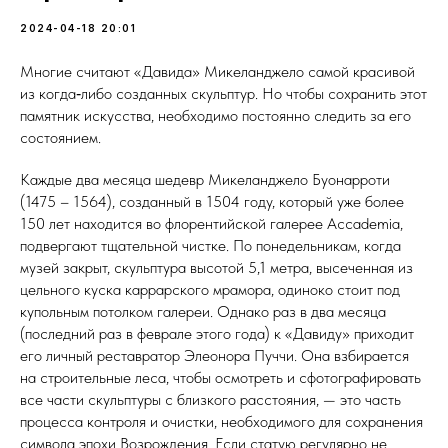
2024-04-18 20:01
Многие считают «Давида» Микеланджело самой красивой
из когда‑либо созданных скульптур. Но чтобы сохранить этот
памятник искусства, необходимо постоянно следить за его
состоянием.
Каждые два месяца шедевр Микеланджело Буонарроти
(1475 – 1564), созданный в 1504 году, который уже более
150 лет находится во флорентийской галерее Accademia,
подвергают тщательной чистке. По понедельникам, когда
музей закрыт, скульптура высотой 5,1 метра, высеченная из
цельного куска каррарского мрамора, одиноко стоит под
купольным потолком галереи. Однако раз в два месяца
(последний раз в феврале этого года) к «Давиду» приходит
его личный реставратор Элеонора Пуччи. Она взбирается
на строительные леса, чтобы осмотреть и сфотографировать
все части скульптуры с близкого расстояния, — это часть
процесса контроля и очистки, необходимого для сохранения
символа эпохи Возрождения. Если статую регулярно не