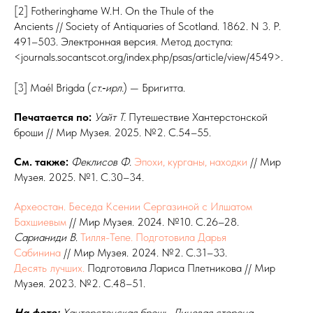
[2] Fotheringhame W.H. On the Thule of the
Ancients // Society of Antiquaries of Scotland. 1862. N 3. P.
491–503. Электронная версия. Метод доступа:
<journals.socantscot.org/index.php/psas/article/view/4549>.
[3] Maél Brigda (
ст.‑ирл.
) — Бри­гитта.
Печатается по:
Уайт
Т.
Путешествие Хантерстонской
броши // Мир Музея. 2025. №2. С.54–55.
См. также:
Феклисов
Ф.
Эпохи, курганы, находки
// Мир
Музея. 2025. №1. С.30–34.
Археостан. Беседа Ксении Сергазиной с Илшатом
Бахшиевым
// Мир Музея. 2024. №10. С.26–28.
Сарианиди
В
.
Тилля-Тепе. Подготовила Дарья
Сабинина
// Мир Музея. 2024. №2. С.31–33.
Десять лучших.
Подготовила Лариса Плетникова // Мир
Музея. 2023. №2. С.48–51.
На фото:
Хантерстонская брошь. Лицевая сторона.