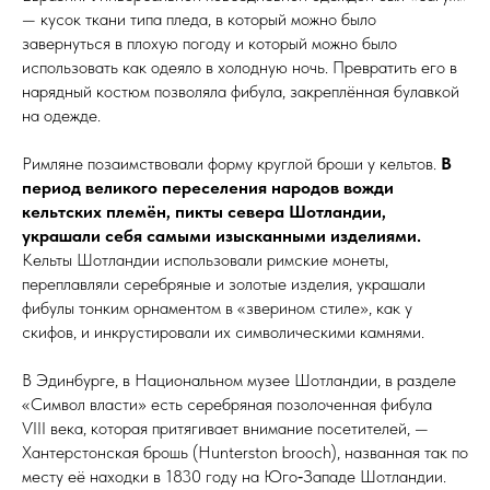
— кусок ткани типа пледа, в который можно было
завернуться в плохую погоду и который можно было
использовать как одеяло в холодную ночь. Превратить его в
нарядный костюм позволяла фибула, закреплённая булавкой
на одежде.
Римляне позаимствовали форму круглой броши у кельтов.
В
период великого переселения народов вожди
кельтских племён, пикты севера Шотландии,
украшали себя самыми изысканными изделиями.
Кельты Шотландии использовали римские монеты,
переплавляли серебряные и золотые изделия, украшали
фибулы тонким орнаментом в «зверином стиле», как у
скифов, и инкрустировали их символическими камнями.
В Эдинбурге, в Национальном музее Шотландии, в разделе
«Символ власти» есть сереб­ря­ная позолоченная фибула
ѴIII ве­ка, которая притягивает внимание посетителей, —
Хантерстонская брошь (Hunterston brooch), названная так по
месту её находки в 1830 году на Юго‑Западе Шотландии.