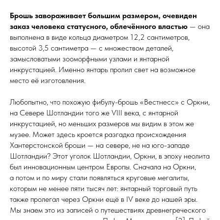
Брошь завораживает большим размером, очевиден
заказ человека статусного, облечённого властью
— она
выполнена в виде кольца диаметром 12,2 сантиметров,
высотой 3,5 санти­мет­ра — с множеством деталей,
замысловатыми зоо­морф­ны­ми узлами и янтарной
инкрустацией. Именно янтарь пролил свет на возможное
место её изготовления.
Любопытно, что похожую фибулу-брошь «Вестнесс» с Оркни,
на Севере Шотландии того же ѴIII века, с янтарной
инкрустацией, но меньших размеров мы видим в этом же
музее. Может здесь кроется разгадка происхождения
Хантерстонской броши — на севере, не на юго-западе
Шотландии? Этот уголок Шотландии, Оркни, в эпоху неолита
был инновационным центром Европы. Сначала на Оркни,
а потом и по миру стали появляться круговые мегалиты,
которым не менее пяти тысяч лет: янтарный торговый путь
также пролегал через Оркни ещё в IѴ веке до нашей эры.
Мы знаем это из записей о путешествиях древне­гре­чес­ко­го