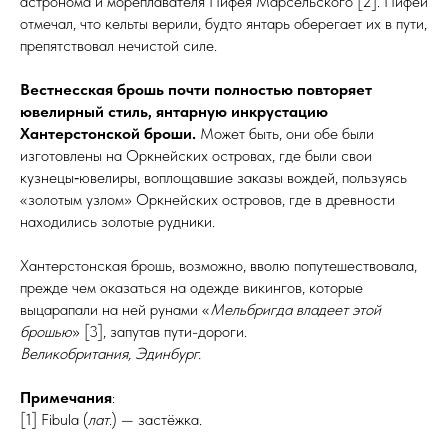
астро­но­ма и мореплавателя Пифея Марсельского [2]. Пифей
отмечал, что кельты верили, будто янтарь оберегает их в пути,
препятствовал нечистой силе.
Вестнесская брошь почти полностью повторяет
ювелирный стиль, янтарную инкрустацию
Хантерстонской броши.
Может быть, они обе были
изготовлены на Оркнейских островах, где были свои
кузнецы‑ювелиры, воплощавшие заказы вождей, пользуясь
«золотым узлом» Оркнейских островов, где в древности
находились золотые рудники.
Хантерстонская брошь, возможно, вволю попутешествовала,
прежде чем оказаться на одежде викингов, которые
выцарапали на ней рунами «
Мельбригда владеет этой
брошью
» [3], запутав пути-дороги.
Великобритания, Эдинбург.
Примечания
:
[1] Fibula (
лат
.) — застёжка.