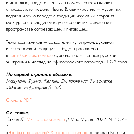
и интервью, представленных в номере, рассказывают
о продолжателях дела Ивана Владимировича — музейных
подвижниках, о передаче традиции изучать и сохранять
культурное наследие между поколениями, о музее как
пространстве согревающем и питающем.
Тема подвижников — создателей культурной, духовной
и философской традиции — будет продолжена
в
сентябрьском номере
журнала, посвящённом русской
эмиграции и наследию «философского парохода» 1922 года.
На первой странице обложки:
Мацутани Фумио. Жёлтый. См. также илл. 7 к заметке
«Форма vs функция» (с. 52).
Скачать PDF
См. также:
Орлов
Д..
Мы на своей земле
// Мир Музея. 2022. №7. С.4–
5.
«
Что бы она сказала? Хохотала, наверное
». Беседа Ксении