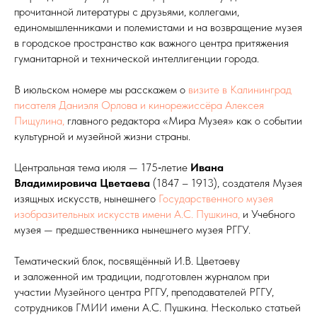
прочитанной литературы с друзьями, коллегами,
единомышленниками и полемистами и на возвращение музея
в городское пространство как важного центра притяжения
гуманитарной и технической интеллигенции города.
В июльском номере мы расскажем о
визите в Калининград
писателя Даниэля Орлова и кинорежиссёра Алексея
Пищулина,
главного редактора «Мира Музея» как о событии
культурной и музейной жизни страны.
Центральная тема июля — 175‑летие
Ивана
Владимировича Цветаева
(1847 – 1913), создателя Музея
изящных искусств, нынешнего
Государственного музея
изобразительных искусств имени А.С. Пушкина,
и Учебного
музея — предшественника нынешнего музея РГГУ.
Тематический блок, посвящённый И.В. Цветаеву
и заложенной им традиции, подготовлен журналом при
участии Музейного центра РГГУ, преподавателей РГГУ,
сотрудников ГМИИ имени А.С. Пушкина. Несколько статьей