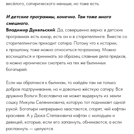
весёлого, сатирического меньше, но тоже есть.
И детские программы, конечно. Там тоже много
смешного.
Владимир Дукельский
: Да, совершенно верно: в детских
программах есть юмор, есть он и в сторителлинге. Вместе со
сторителлингом приходит сатира. Потому что к истории,
к прошлому, тоже можно относиться по‑разному. Можно
восхищаться и принимать за образец славные дела предков,
а можно иронически смотреть на тех же былинных
богатырей.
Если мы обратимся к былинам, то найдём там не только
доброе подтрунивание, но и довольно жёсткую сатиру. Вся
дружина Вольги Всеславича не может выдернуть из земли
сошку Микулы Селяниновича, которую тот поднимает одной
рукой. Богатыри непрерывно хвастаются, спорят, чей кафтан
красивее. А у Дюка Степановича кафтан с молодцем и
девицей, которые, если его запахнуть, обнимаются, а если
распахнуть — целуются.