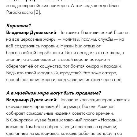
западно­евро­пей­ских примеров. А там ведь всегда была
Parodia sacra [2].
Карнавал?
Владимир Дукельский
: Не толь­ко. В католической Европе
на все церковные жанры — молитвы, псалмы, службы — на
всё создавались пародии. Нужен был отдых от
благоговейной серьёзности. Вот и сегодня: кто не твёрд в
знании, кто сомневается в своей версии истории и
оберегает её от кощунства, тот боится юмора и пародии.
Ведь кто такой юродивый, юродство? Это тоже сатира,
способ познания мира и предъявления истины через неё.
А в музейном мире могут быть юродивые?
Владимир Дукельский
: Половина коллекционеров кажется
окружающим юродивыми! Например, Володя Архипов
собирает самодельные изделия советского времени.
В Самарском музее был выставочный проект «Народный
космос». Там были собраны вещи советского времени,
сделанные из материалов, которые рабочие выносили со