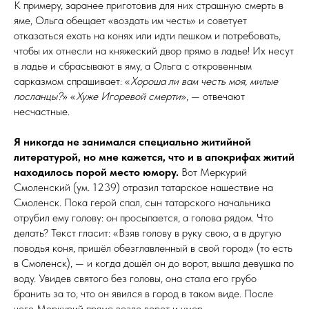
К примеру, заранее приготовив для них страшную смерть в
яме, Ольга обещает «воздать им честь» и советует
отказаться ехать на конях или идти пешком и потребовать,
чтобы их отнесли на княжеский двор прямо в ладье! Их несут
в ладье и сбрасывают в яму, а Ольга с откровенным
сарказмом спрашивает: «
Хороша ли вам честь моя, милые
посланцы?
» «
Хуже Игоревой смерти
», — отвечают
несчастные.
Я никогда не занимался специально житийной
литературой, но мне кажется, что и
в
апокрифах житий
находилось порой место юмору.
Вот Меркурий
Смоленский (ум. 1239) отразил татарское нашествие на
Смоленск. Пока герой спал, сын татарского начальника
отрубил ему голову: он просыпается, а голова рядом. Что
делать? Текст гласит: «Взяв голову в руку свою, а в другую
поводья коня, пришёл обезглавленный в свой город» (то есть
в Смоленск), — и когда дошёл он до ворот, вышла девушка по
воду. Увидев святого без головы, она стала его грубо
бранить за то, что он явился в город в таком виде. После
чего Меркурий прямо возле ворот и умер.