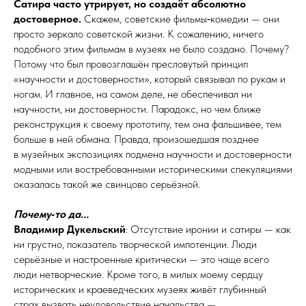
Сатира часто утрирует, но создаёт абсолютно
достоверное.
Скажем, советские фильмы‑комедии — они
просто зеркало советской жизни. К сожалению, ничего
подобного этим фильмам в музеях не было создано. Почему?
Потому что был провозглашён пресловутый принцип
«научности и достоверности», который связывал по рукам и
ногам. И главное, на самом деле, не обеспечивал ни
научности, ни достоверности. Парадокс, но чем ближе
реконструкция к своему прототипу, тем она фальшивее, тем
больше в ней обмана. Правда, произошедшая позднее
в музейных экспозициях подмена научности и достоверности
модными или востребованными историческими спекуляциями
оказалась такой же свинцово серьёзной.
Почему‑то да...
Владимир Дукельский
: Отсутствие иронии и сатиры — как
ни грустно, показатель творческой импотенции. Люди
серьёзные и настроенные критически — это чаще всего
люди нетворческие. Кроме того, в милых моему сердцу
исторических и краеведческих музеях живёт глубинный
страх вызвать неудовольствие начальства —