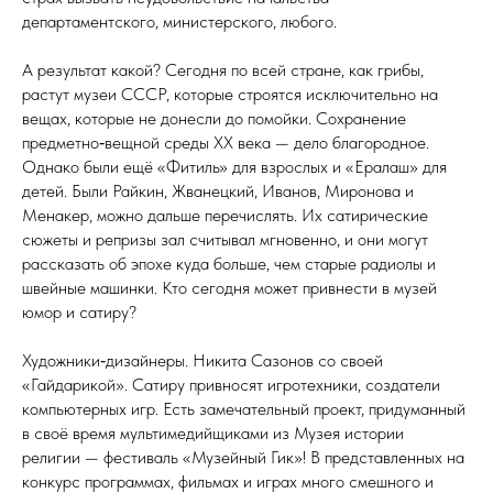
департаментского, министерского, любого.
А результат какой? Сегодня по всей стране, как грибы,
растут музеи СССР, которые строятся исключительно на
вещах, которые не донесли до помойки. Сохранение
предметно‑вещной среды ХХ ве­ка — дело благородное.
Однако были ещё «Фитиль» для взрослых и «Ералаш» для
детей. Были Райкин, Жванецкий, Иванов, Миронова и
Менакер, можно дальше перечислять. Их сатирические
сюжеты и репризы зал считывал мгновенно, и они могут
рассказать об эпохе куда больше, чем старые радиолы и
швейные машинки. Кто сегодня может привнести в музей
юмор и сатиру?
Художники‑дизайнеры. Никита Сазонов со своей
«Гайдарикой». Сатиру привносят игротехники, создатели
компьютерных игр. Есть замечательный проект, придуманный
в своё время мультимедийщиками из Музея истории
религии — фестиваль «Музейный Гик»! В представленных на
конкурс программах, фильмах и играх много смешного и