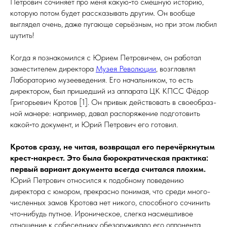
Петрович сочиняет про меня какую‑то смешную историю,
которую потом будет рассказывать другим. Он вообще
выглядел очень, даже пугающе серьёзным, но при этом любил
шутить!
Когда я познакомился с Юрием Петровичем, он работал
заместителем директора
Музея Революции
, возглавлял
Лабораторию музееведения. Его начальником, то есть
директором, был пришедший из аппарата ЦК КПСС Фёдор
Григорьевич Кротов [1]. Он привык действовать в свое­образ­
ной манере: например, давал распоряжение подготовить
какой‑то документ, и Юрий Петрович его готовил.
Кротов сразу, не читая, возвращал его перечёркнутым
крест‑накрест. Это была бюрократическая практика:
первый вариант документа всегда считался плохим.
Юрий Петрович относился к подобному поведению
директора с юмором, прекрасно понимая, что среди много­
чис­лен­ных замов Кротова нет никого, способного сочинить
что‑нибудь путное. Ироническое, слегка насмешливое
отношение к собеседнику обезоруживало его оппонента.