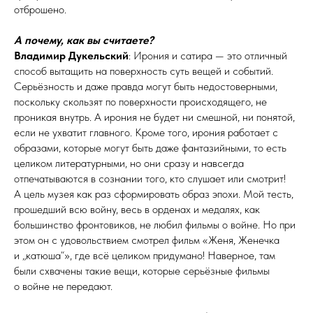
отброшено.
А почему, как вы считаете?
Владимир Дукельский
: Ирония и сатира — это отличный
способ вытащить на поверхность суть вещей и событий.
Серьёзность и даже правда могут быть недостоверными,
поскольку скользят по поверхности происходящего, не
проникая внутрь. А ирония не будет ни смешной, ни понятой,
если не ухватит главного. Кроме того, ирония работает с
образами, которые могут быть даже фантазийными, то есть
целиком литературными, но они сразу и навсегда
отпечатываются в сознании того, кто слушает или смотрит!
А цель музея как раз сформировать образ эпохи. Мой тесть,
прошедший всю войну, весь в орденах и медалях, как
большинство фронтовиков, не любил фильмы о войне. Но при
этом он с удовольствием смотрел фильм «Женя, Женечка
и „катюша“», где всё целиком придумано! Наверное, там
были схвачены такие вещи, которые серьёзные фильмы
о войне не передают.