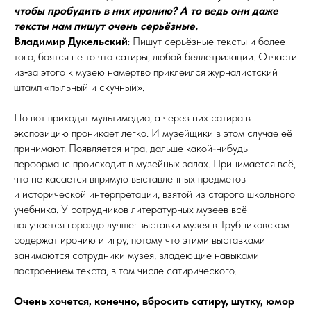
чтобы пробудить в
них иронию? А то ведь они даже
тексты нам пишут очень серьёзные.
Владимир Дукельский
: Пишут серьёзные тексты и более
того, боятся не то что сатиры, любой беллетризации. Отчасти
из‑за этого к музею намертво приклеился журналистский
штамп «пыльный и скучный».
Но вот приходят мультимедиа, а через них сатира в
экспозицию проникает легко. И музейщики в этом случае её
принимают. Появляется игра, дальше какой‑нибудь
перформанс происходит в музейных залах. Принимается всё,
что не касается впрямую выставленных предметов
и исторической интерпретации, взятой из старого школьного
учебника. У сотрудников литературных музеев всё
получается гораздо лучше: выставки музея в Трубниковском
содержат иронию и игру, потому что этими выставками
занимаются сотрудники музея, владеющие навыками
построением текста, в том числе сатирического.
Очень хочется, конечно, вбросить сатиру, шутку, юмор