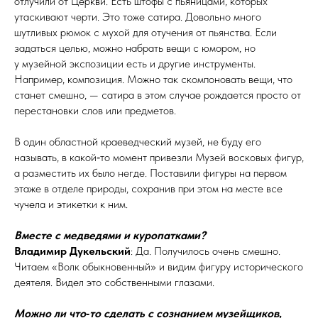
отлучили от Церкви. Есть штофы с пьяницами, которых
утаскивают черти. Это тоже сатира. Довольно много
шутливых рюмок с мухой для отучения от пьянства. Если
задаться целью, можно набрать вещи с юмором, но
у музейной экспозиции есть и другие инструменты.
Например, композиция. Можно так скомпоновать вещи, что
станет смешно, — сатира в этом случае рождается просто от
перестановки слов или предметов.
В один областной краеведческий музей, не буду его
называть, в какой‑то момент привезли Музей восковых фигур,
а разместить их было негде. Поставили фигуры на первом
этаже в отделе природы, сохранив при этом на месте все
чучела и этикетки к ним.
Вместе с медведями и куропатками?
Владимир Дукельский
: Да. Получилось очень смешно.
Читаем «Волк обыкновенный» и видим фигуру исторического
деятеля. Видел это собственными гла­зами.
Можно ли что‑то сделать с сознанием музейщиков,