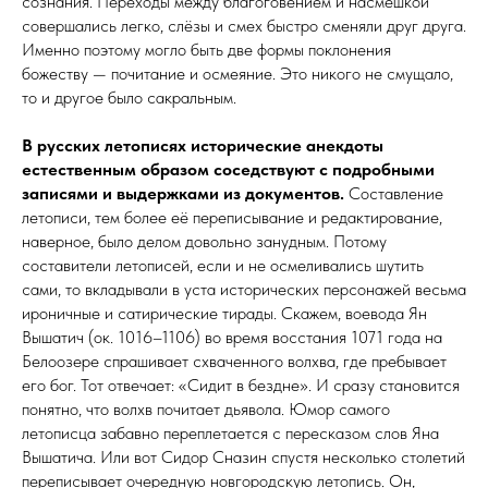
сознания. Переходы между благоговением и насмешкой
совершались легко, слёзы и смех быстро сменяли друг друга.
Именно поэтому могло быть две формы поклонения
божеству — почитание и осмеяние. Это никого не смущало,
то и другое было сакральным.
В русских летописях исторические анекдоты
естественным образом соседствуют с
подробными
записями и вы­держ­ка­ми из документов.
Составление
летописи, тем более её переписывание и редактирование,
наверное, было делом довольно занудным. Потому
составители летописей, если и не осмеливались шутить
сами, то вкладывали в уста исторических персонажей весьма
ироничные и сатирические тирады. Скажем, воевода Ян
Вышатич (ок. 1016–1106) во время восстания 1071 года на
Белоозере спрашивает схваченного волхва, где пребывает
его бог. Тот отвечает: «Сидит в бездне». И сразу становится
понятно, что волхв почитает дьявола. Юмор самого
летописца забавно переплетается с пересказом слов Яна
Вышатича. Или вот Сидор Сназин спустя несколько столетий
переписывает очередную новгородскую летопись. Он,