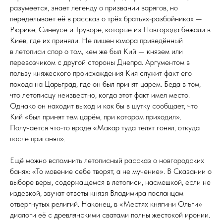
разумеется, знает легенду о призвании варягов, но
переделывает её в рассказ о трёх братьях‑разбойниках —
Рюрике, Синеусе и Труворе, которые из Новгорода бежали в
Киев, где их приняли. Не лишен юмора приведённый
в летописи спор о том, кем же был Кий — князем или
перевозчиком с другой стороны Днепра. Аргументом в
пользу княжеского происхождения Кия служит факт его
похода на Царьград, где он был принят царем. Беда в том,
что летописцу неизвестно, когда этот факт имел место.
Однако он находит выход и как бы в шутку сообщает, что
Кий «был принят тем царём, при котором приходил».
Получается что‑то вроде «Макар туда телят гонял, откуда
после пригонял».
Ещё можно вспомнить летописный рассказ о новгородских
банях: «То мовение себе творят, а не мучение». В Сказании о
выборе веры, содержащемся в летописи, насмешкой, если не
издевкой, звучат ответы князя Владимира посланцам
отвергнутых религий. Наконец, в «Местях княгини Ольги»
диалоги её с древлянскими сватами полны жестокой иронии.