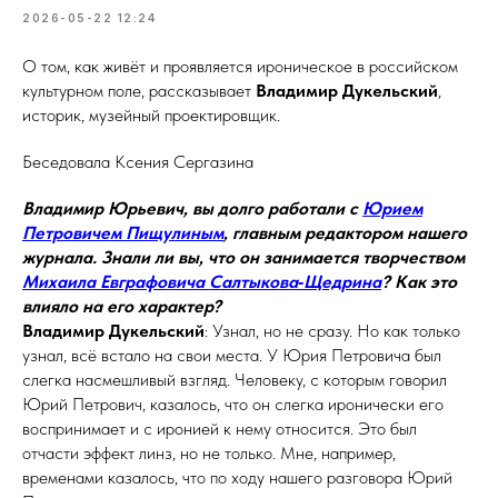
2026-05-22 12:24
О том, как живёт и проявляется ироническое в российском
культурном поле, рассказывает
Владимир Дукельский
,
историк, музейный проектировщик.
Беседовала Ксения Сергазина
Владимир Юрьевич, вы долго работали с
Юрием
Петровичем Пищулиным
, главным редактором нашего
журнала. Знали ли вы, что он занимается творчеством
Михаила Евграфовича Салтыкова‑Щедрина
? Как это
влияло на его характер?
Владимир Дукельский
: Узнал, но не сразу. Но как только
узнал, всё встало на свои места. У Юрия Петровича был
слегка насмешливый взгляд. Человеку, с которым говорил
Юрий Петрович, казалось, что он слегка иронически его
воспринимает и с иронией к нему относится. Это был
отчасти эффект линз, но не только. Мне, например,
временами казалось, что по ходу нашего разговора Юрий