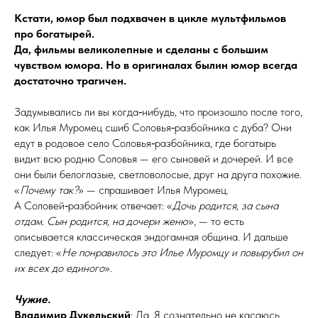
Кстати, юмор был подхвачен в
цикле мультфильмов
про богатырей.
Да, фильмы великолепные и
сделаны с
большим
чувством юмора. Но в
оригиналах былин юмор всегда
достаточно тра­гичен.
Задумывались ли вы когда‑нибудь, что произошло после того,
как Илья Муромец сшиб Соловья‑разбойника с дуба? Они
едут в родовое село Соловья‑разбойника, где богатырь
видит всю родню Соловья — его сыновей и дочерей. И все
они были белоглазые, светловолосые, друг на друга похожие.
«
Почему так?
» — спрашивает Илья Муромец.
А Соловей‑разбойник отвечает: «
Дочь родится, за сына
отдам. Сын родится, на дочери женю
», — то есть
описывается классическая эндогамная община. И дальше
следует: «
Не понравилось это Илье Муромцу и повырубил он
их всех до единого
».
Чужие.
Владимир Дукельский
: Да. Я сознательно не касаюсь