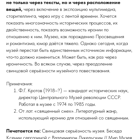
не только через тексты, но и через расположение
вещей,
через включение в экспозицию мультимедиа,
сторителлинга, через игру с лентой времени. Хочется
показать многозначность исторических процессов, их
двойственность, показать возможность иронии по
отношению к ним. Музею, как порождению Просвещения
и романтизма, юмор даётся тяжело. Однако сегодня, когда
музей перестал быть единственным источником информации,
что‑то должно измениться. Может быть, как раз через
ироничность. Во всяком случае, через преодоление
свинцовой серьёзности музейного повествования.
Примечания:
Ф.Г. Кротов (1918–? ) — кандидат исторических наук,
директор Центрального Музей революции СССР.
Работал в музее с 1974 по 1985 годы.
От
лат
. «священный смех». Литературный жанр,
использующий иронию для отношений со священным.
Печатается по:
Свинцовая серьёзность музея. Беседа
Ксении сергазиной с Владимиром Дукельским // Мир Музея.