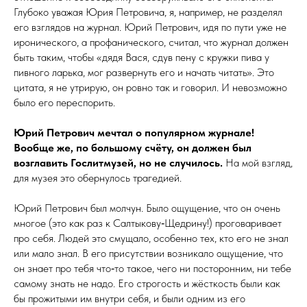
Глубоко уважая Юрия Петровича, я, например, не разделял
его взглядов на журнал. Юрий Петрович, идя по пути уже не
иронического, а профанического, считал, что журнал должен
быть таким, чтобы «дядя Вася, сдув пену с кружки пива у
пивного ларька, мог развернуть его и начать читать». Это
цитата, я не утрирую, он ровно так и говорил. И невозможно
было его переспорить.
Юрий Петрович мечтал о популярном журнале!
Вообще же, по большому счёту, он должен был
возглавить Гос­лит­музей, но не случилось.
На мой взгляд,
для музея это обернулось трагедией.
Юрий Петрович был молчун. Было ощущение, что он очень
многое (это как раз к Салтыкову‑Щедрину!) проговаривает
про себя. Людей это смущало, особенно тех, кто его не знал
или мало знал. В его присутствии возникало ощущение, что
он знает про тебя что‑то такое, чего ни посторонним, ни тебе
самому знать не надо. Его строгость и жёсткость были как
бы прожитыми им внутри себя, и были одним из его