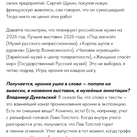
своих предприятий. Сергей Щукин, покупая новую
французскую живопись, сам говорил, что он сумасшедший.
Тогда никто не ценил этих работ.
Давайте посмотрим, что планируют российские музеи на
2026 год. Лучшие выставки 2026 го­да: «Под маской»
(Музей русского импрессионизма), «Король шутов и
дураков» (Центр Вознесенского), «Человек играющий»
(Еврейский музей и центр толерантности), «Женщина спасёт
мир» (Государственный Русский музей). Это не выборка, я
читаю подряд. Игра, ирония на каждом шагу.
Получается, ирония ушла в слова — попала на
вывески, в названия выставок, в
музейные аннотации?
Владимир Дукельский
: Я сказал бы, что слова и тексты —
это важнейший канал проникновения иронии в экспозицию.
Есть ли смешные вещи? Конечно, есть! Есть, например, утюг
с рельефной головой Льва Толстого. Когда внутри утюга
разгораются угли, получается, что Лев Толстой горит
в геенне огненной. Утюг выпустили в тот момент, когда графа