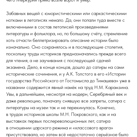
Забавных вещей с юмористическими или саркастическими
нотками в летописях немало. Да, они попали туда вместе с
включенными в состав летописей произведениями
литературы и фольклора, но, по большому счёту, стремление
хоть отчасти беллетризировать описание истории было
изначально. Оно сохранялось и в последующие столетия,
поскольку труды историков предназначались прежде всего
для чтения, а не заучивания с последующей сдачей
экзамена. Дело, в конце концов, дошло до сатиры на сами
исторические сочинения, и у А.К. Толстого в его «Истории
государства Российского от Гостомысла до Тимашева» уже в
названии содержится явный намёк на труд Н.М. Карамзина.
Увы, в дальнейшем, несмотря на модерн, Серебряный век и
даже революцию, поначалу снявшую все запреты, сатира с
литературы на музеи так и не перекинулась. Конечно,
в трудах историков школы М.Н. Покровского, как и на
выставках первых послереволюционных лет, сатира
в отношении царского режима и «классового врага»
присутствовала, но затем всё недостаточно серьёзное было