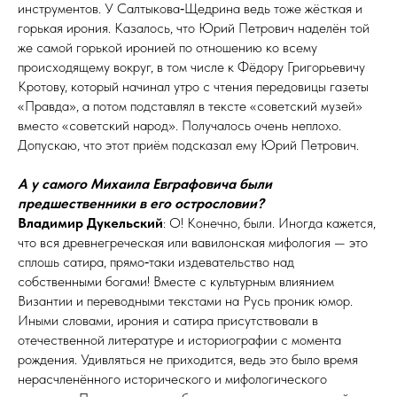
инструментов. У Салтыкова‑Щедрина ведь тоже жёсткая и
горькая ирония. Казалось, что Юрий Петрович наделён той
же самой горькой иронией по отношению ко всему
происходящему вокруг, в том числе к Фёдору Григорьевичу
Кротову, который начинал утро с чтения передовицы газеты
«Правда», а потом подставлял в тексте «советский музей»
вмес­то «советский народ». Получалось очень неплохо.
Допускаю, что этот приём подсказал ему Юрий Петрович.
А у самого Михаила Евграфовича были
предшественники в его острословии?
Владимир Дукельский
: О! Конечно, были. Иногда кажется,
что вся древнегреческая или вавилонская мифология — это
сплошь сатира, прямо‑таки издевательство над
собственными богами! Вместе с культурным влиянием
Византии и переводными текстами на Русь проник юмор.
Иными словами, ирония и сатира присутствовали в
отечественной литературе и историографии с момента
рождения. Удивляться не приходится, ведь это было время
нерасчленённого исторического и мифологического