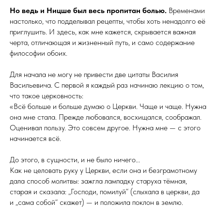
Но ведь и Ницше был весь пропитан болью.
Временами
настолько, что подделывал рецепты, чтобы хоть ненадолго её
приглушить. И здесь, как мне кажется, скрывается важная
черта, отличающая и жизненный путь, и само содержание
философии обоих.
Для начала не могу не привести две цитаты Василия
Васильевича. С первой я каждый раз начинаю лекцию о том,
что такое церковность:
«Всё больше и больше думаю о Церкви. Чаще и чаще. Нужна
она мне стала. Прежде любовался, восхищался, соображал.
Оценивал пользу. Это совсем другое. Нужна мне — с этого
начинается всё.
До этого, в сущности, и не было ничего...
Как не целовать руку у Церкви, если она и безграмотному
дала способ молитвы: зажгла лампадку старуха тёмная,
старая и сказала: „Господи, помилуй“ (слыхала в церкви, да
и „сама собой“ скажет) — и положила поклон в землю.