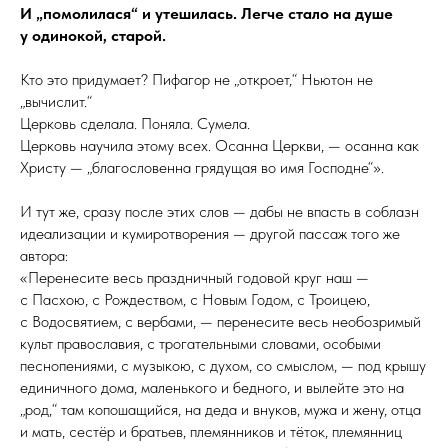
И „помолилася“ и утешилась. Легче стало на душе
у одинокой, старой.
Кто это придумает? Пифагор не „откроет,“ Ньютон не
„вычислит.“
Церковь сделала. Поняла. Сумела.
Церковь научила этому всех. Осанна Церкви, — осанна как
Христу — „благословенна грядущая во имя Гос­подне“».
И тут же, сразу после этих слов — дабы не впасть в соблазн
идеализации и кумиротворения — другой пассаж того же
автора:
«Перенесите весь праздничный годовой круг наш —
с Пасхою, с Рождеством, с Новым Годом, с Троицею,
с Водосвятием, с вербами, — перенесите весь необозримый
культ православия, с трогательными словами, особыми
песнопениями, с музыкою, с духом, со смыслом, — под крышу
единичного дома, маленького и бедного, и вылейте это на
„род,“ там копошащийся, на деда и внуков, мужа и жену, отца
и мать, сестёр и братьев, племянников и тёток, племянниц