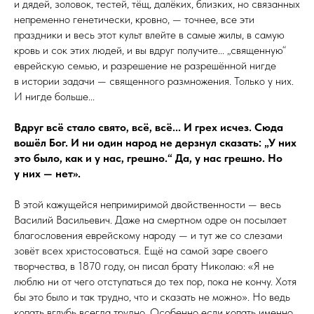
и дядей, золовок, тестей, тёщ, далёких, близких, но связанных
непременно генетически, кровно, — точнее, все эти
праздники и весь этот культ влейте в самые жилы, в самую
кровь и сок этих людей, и вы вдруг получите... „священную“
еврейскую семью, и разрешение не разрешённой нигде
в истории задачи — священного размножения. Только у них.
И нигде больше...
Вдруг всё стало свято, всё, всё... И грех исчез. Сюда
вошёл Бог. И ни один народ не дерзнул сказать: „У них
это было, как и у нас, грешно.“ Да, у нас грешно. Но
у них — нет».
В этой кажущейся непримиримой двойственности — весь
Василий Васильевич. Даже на смертном одре он посылает
благословения еврейскому народу — и тут же со слезами
зовёт всех христосоваться. Ещё на самой заре своего
творчества, в 1870 году, он писал брату Николаю: «Я не
люблю ни от чего отступаться до тех пор, пока не кончу. Хотя
бы это было и так трудно, что и сказать не можно». Но ведь
копать вглубь всегда трудно. Особенно если копать именно