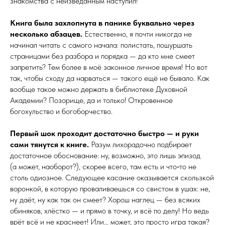
знакомства с неизведанным наступил!
Книга была захлопнута в панике буквально через
несколько абзацев.
Естественно, я почти никогда не
начинал читать с самого начала: полистать, пошуршать
страницами без разбора и порядка — да кто мне смеет
запретить? Тем более в моё законное личное время! Но вот
так, чтобы сходу да нарваться — такого ещё не бывало. Как
вообще такое можно держать в библиотеке Духовной
Академии? Позорище, да и только! Откровенное
богохульство и богоборчество.
Первый шок проходит достаточно быстро — и руки
сами тянутся к книге.
Разум лихорадочно подбирает
достаточное обоснование: ну, возможно, это лишь эпизод
(а может, наоборот?), скорее всего, там есть и что‑то не
столь одиозное. Следующее касание оказывается скользкой
воронкой, в которую проваливаешься со свистом в ушах: не,
ну даёт, ну как так он смеет? Хорош наглец — без всяких
обиняков, хлёстко — и прямо в точку, и всё по делу! Но ведь
врёт всё и не краснеет! Или... может, это просто игра такая?