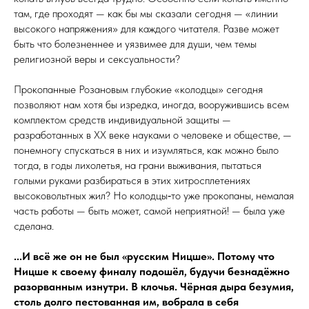
там, где проходят — как бы мы сказали сегодня — «линии
высокого напряжения» для каждого читателя. Разве может
быть что болезненнее и уязвимее для души, чем темы
религиозной веры и сексуальности?
Прокопанные Розановым глубокие «колодцы» сегодня
позволяют нам хотя бы изредка, иногда, вооружившись всем
комплектом средств индивидуальной защиты —
разработанных в XX веке науками о человеке и обществе, —
понемногу спускаться в них и изумляться, как можно было
тогда, в годы лихо­летья, на грани выживания, пытаться
голыми руками разбираться в этих хитросплетениях
высоковольтных жил? Но колодцы‑то уже прокопаны, немалая
часть работы — быть может, самой неприятной! — была уже
сделана.
...И всё же он не был «русским Ницше». Потому что
Ницше к своему финалу подошёл, будучи безнадёжно
разорванным изнутри. В клочья. Чёрная дыра безумия,
столь долго пестованная им, вобрала в себя