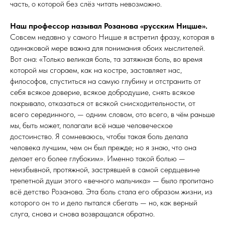
часть, о которой без слёз читать невозможно.
Наш профессор называл Розанова «русским Ницше».
Совсем недавно у самого Ницше я встретил фразу, которая в
одинаковой мере важна для понимания обоих мыслителей.
Вот она: «Только великая боль, та затяжная боль, во время
которой мы сгораем, как на костре, заставляет нас,
философов, спуститься на самую глубину и отстранить от
себя всякое доверие, всякое добродушие, снять всякое
покрывало, отказаться от всякой снисходительности, от
всего серединного, — одним словом, ото всего, в чём раньше
мы, быть может, полагали всё наше человеческое
достоинство. Я сомневаюсь, чтобы такая боль делала
человека лучшим, чем он был прежде; но я знаю, что она
делает его более глубоким». Именно такой болью —
неизбывной, протяжной, застрявшей в самой сердцевине
трепетной души этого «вечного мальчика» — было пропитано
всё детство Розанова. Эта боль стала его образом жизни, из
которого он то и дело пытался сбегать — но, как верный
слуга, снова и снова возвращался ­обратно.