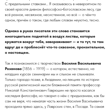
С предельными ставками... Я оказываюсь в невероятном по
своей красоте дивном философско‑богословском лесу, где
всё разное, несвязное, несистемное, но всё — о чём‑то
одном, причём о таком, где любым словам неуютно, тесно.
Однако в руках писателя эти слова становятся
многоцветьем поднятой в воздух листвы, которые
кружатся вокруг тебя, завораживают — и то тут, то там
вдруг да и проблеснёт что‑то сквозное, пронзи­тель­ное,
о настоящем.
Так я познакомился с творчеством
Василия Васильевича
Розанова
(1856 – 1919) — о котором, естественно, на
младших курсах семинарии мы и слыхом не слыхивали.
Только гораздо позже, в Академии, на лекциях по истории
русской религиозной мысли блаженной памяти профессор
Николай Константинович Гаврюшин не просто касался
наследия философа, но говорил о нём с придыханием, как бы
сам не веря, что немалая часть жизни Василия Васильевича
проходила прямо здесь, у Лаврских стен, в Посаде. Та самая