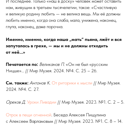
И последнее. Только «наш в дос­ку» человек может оставить
нам, живущим в третьем тысячелетии, такое: «Счастливую
и великую родину любить — не велика вещь. Мы её должны
любить именно, когда она слаба, мала, унижена, наконец,
глупа, наконец, даже порочна.
Именно, именно, когда наша „мать“ пьяна, лжёт и вся
запуталась в грехе, — мы и не должны отходить
от неё...»
Печатается по:
Великанов П
. «Он не был «русским
Ницше»... // Мир Музея. 2024. №4. С. 25 – 26.
См. также:
Антонов К
.
От риторики к
мысли
// Мир Музея.
2024. №4. С. 27.
Орехов Д
.
Уроки Ливадии
// Мир Музея. 2023. №1. С. 2 – 5.
Отрок в
пещи огненной
. Беседа Алексея Пищулина
с Алексеем Варламовым // Мир Музея. 2023. №1. С. 8 – 14.