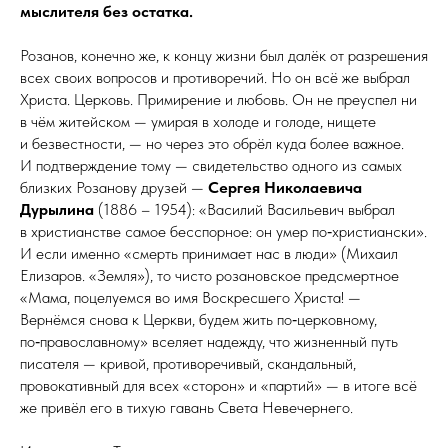
мыслителя без остатка.
Розанов, конечно же, к концу жизни был далёк от разрешения
всех своих вопросов и противоречий. Но он всё же выбрал
Христа. Церковь. Примирение и любовь. Он не преуспел ни
в чём житейском — умирая в холоде и голоде, нищете
и безвестности, — но через это обрёл куда более важное.
И подтверждение тому — свидетельство одного из самых
близких Розанову друзей —
Сергея Николаевича
Дурылина
(1886 – 1954): «Василий Василь­евич выбрал
в христианстве самое бесспорное: он умер по‑хрис­тиан­ски».
И если именно «смерть принимает нас в люди» (Михаил
Елизаров. «Земля»), то чисто розановское предсмертное
«Мама, поцелуемся во имя Воскресшего Христа! —
Вернёмся снова к Церкви, будем жить по‑церковному,
по‑православному» вселяет надежду, что жизненный путь
писателя — кривой, противоречивый, скандальный,
провокативный для всех «сторон» и «партий» — в итоге всё
же привёл его в тихую гавань Света Невечернего.