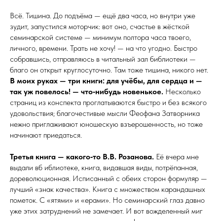
Всё. Тишина. До подъёма — ещё два часа, но внутри уже
зудит, запустился моторчик: вот оно, счастье в жёсткой
семинарской системе — минимум полтора часа твоего,
личного, времени. Трать не хочу! — на что угодно. Быстро
собравшись, отправляюсь в читальный зал библиотеки —
благо он открыт круглосуточно. Там тоже тишина, никого нет.
В моих руках — три книги: для учёбы, для сердца и —
так уж повелось! — что‑нибудь новенькое.
Несколько
страниц из конспекта проглатываются быстро и без всякого
удовольствия; благочестивые мысли Феофана Затворника
нежно приглаживают юношескую взъерошенность, но тоже
начинают приедаться.
Третья книга — какого‑то В.В. Розанова.
Её вчера мне
выдали вб иблиотеке, книга, видавшая виды, потрёпанная,
дореволюционная. Исписанный с обеих сторон формуляр —
лучший «знак ка­чест­ва». Книга с множеством карандашных
пометок. С «ятями» и «ерами». Но семинарский глаз давно
уже этих затруднений не замечает. И вот вожделенный миг