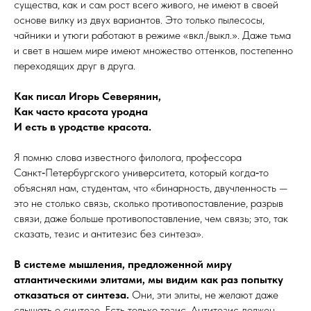
существа, как и сам рост всего живого, не имеют в своей
основе вилку из двух вариантов. Это только пылесосы,
чайники и утюги работают в режиме «вкл./выкл.». Даже тьма
и свет в нашем мире имеют множество оттенков, постепенно
переходящих друг в друга.
Как писал Игорь Северянин,
Как часто красота уродна
И есть в уродстве красота.
Я помню слова известного филолога, профессора
Санкт‑Петербургского университета, который когда‑то
объяснял нам, студентам, что «бинарность, двучленность —
это не столько связь, сколько противопоставление, разрыв
связи, даже больше противопоставление, чем связь; это, так
сказать, тезис и антитезис без синтеза».
В системе мышления, предложенной миру
атлантическими элитами, мы видим как раз попытку
отказаться от синтеза.
Они, эти элиты, не желают даже
слышать о синтезе. Есть только тезис. Антитезис должен