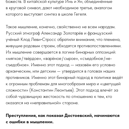
божеств. В китайской культуре Инь и Ян, объединённые
в круговой символ, дают необходимое третье, аналогом
которого выступает синтез в школе Гегеля.
Такое мышление, конечно, свойственно не всем народам.
Русский этнограф Александр Золотарёв и французский
учёный Клод Леви‑Стросс обратили внимание, что племена,
живущие родовым строем, обходятся противопоставлениями.
Их мышление совершается в логике бинарных оппозиций:
«мягкое / твёр­дое», «варёное / сырое», «съедоб­ное / не­
съедоб­ное». Именно этот подход — назовём его условно
архаическим, или детским — утвердился в головах наших
противников. Именно этот бинарный подход в политике ведёт
к огромным проблемам для многообразия мира и «цветущей
сложности» (Константин Леонтьев). Этот подход влечёт за
собой чудовищную жестокость по отношению к тем, кто
оказался на «неправильной» стороне.
Преступления, как показал Достоевский, начинаются
с ошибки в мышлении.