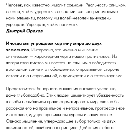
Человек, как известно, мыслит схемами. Реальность слишком
сложна, чтобы удержать в сознании все воспринимаемые
нами элементы, поэтому мы волей‑неволей вынуждены
упрощать. Упрощать, чтобы понимать.
Дмитрий Орехов
Иногда мы упрощаем картину мира до двух
элементов.
Интересно, что именно мышление
антитезами — характерная черта наших противников. Из
лагеря атлантистов мы постоянно слышим о победителях
в холодной войне и о побеждённых, о правильной стороне
истории и о неправильной, о демократии и о тоталитаризме.
Представители бинарного мышления выглядят уверенно,
даже глыбоподобно. Этих людей цементирует убеждённость
в своём не­зыб­ле­мом праве форматировать мир, словно бы
рассекая его на правильное и неправильное, прогрессивное
и отсталое, идущее правильным курсом и заплутавшее.
Однако мышление, утверждающее выбор только из двух
возможностей, ошибочно в принципе. Действия любого