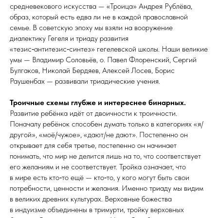
средневекового искусства — «Троица» Анд­рея Рублёва,
образ, который есть едва ли не в каждой православной
семье. В советскую эпоху мы взяли на вооружение
диалектику Гегеля и триаду развития
«тезис‑антитезис‑синтез» гегелевской школы. Наши великие
умы — Владимир Соловьёв, о. Павел Флоренский, Сергий
Булгаков, Николай Бердяев, Алексей Лосев, Борис
Раушенбах — развивали триадические учения.
Троичные схемы глубже и интереснее бинарных.
Развитие ребёнка идёт от двоичности к троичности.
Поначалу ребёнок способен думать только в категориях «я/
другой», «моё/чужое», «дают/не дают». Постепенно он
открывает для себя третье, постепенно он начинает
понимать, что мир не делится лишь на то, что соответствует
его желаниям и не соответствует. Тройка означает, что
в мире есть кто‑то ещё — кто‑то, у кого могут быть свои
потребности, ценности и желания. Именно триаду мы видим
в великих древних культурах. Верховные божества
в индуизме объединены в тримурти, тройку верховных