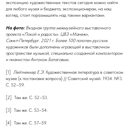
экспозицию художественных текстов сегодня можно найти
для любого музея и бюджета, экспозиционерам, на наш
взгляд, стоит поразмышлять над такими вариантами.
На фото:
Входная группа межмузейного выставочного
проекта «Покой и
радость». ЦВЗ «Манеж»,
Санкт‑Петербург. 2021
г. Более 100
полотен русских
художников были дополнены играющей в
выставочном
пространстве музыкой, специально созданной композитором
и
пианистом Антоном Батаговым.
[1]
Лейтнеккер Е.Э.
Художественная литература в советском
музее (к постановке вопроса) // Советский музей. 1934. №3.
С. 52–59.
[2] Там же. С. 52–53.
[3] Там же. С. 53–54.
[4] Там же. С. 57–59.