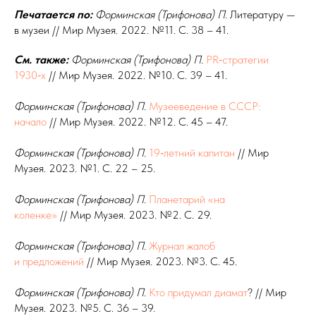
Печатается по:
Форминская (Трифонова) П.
Литературу —
в музеи // Мир Музея. 2022. №11. С. 38 – 41.
См. также:
Форминская (Трифонова) П.
PR‑стратегии
1930‑х
// Мир Музея. 2022. №10. С. 39 – 41.
Форминская (Трифонова) П.
Музееведение в СССР:
начало
// Мир Музея. 2022. №12. С. 45 – 47.
Форминская (Трифонова) П.
19‑летний капитан
// Мир
Музея. 2023. №1. С. 22 – 25.
Форминская (Трифонова) П.
Планетарий «на
коленке»
// Мир Музея. 2023. №2. С. 29.
Форминская (Трифонова) П.
Журнал жалоб
и
предложений
// Мир Музея. 2023. №3. С. 45.
Форминская (Трифонова) П.
Кто придумал диамат
? // Мир
Музея. 2023. №5. С. 36 – 39.