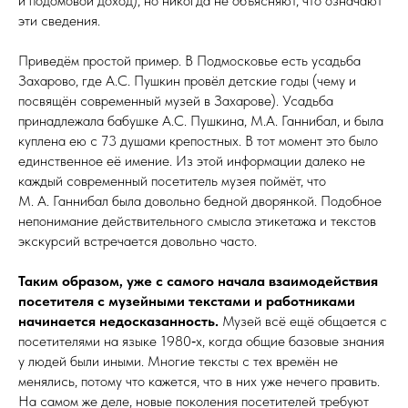
и подомовой доход), но никогда не объясняют, что означают
эти сведения.
Приведём простой пример. В Подмосковье есть усадьба
Захарово, где А.С. Пушкин провёл детские годы (чему и
посвящён современный музей в Захарове). Усадьба
принадлежала бабушке А.С. Пушкина, М.А. Ганнибал, и была
куплена ею с 73 душами крепостных. В тот момент это было
единственное её имение. Из этой информации далеко не
каждый современный посетитель музея поймёт, что
М. А. Ганнибал была довольно бедной дворянкой. Подобное
непонимание действительного смыс­ла этикетажа и текстов
экскурсий встречается довольно ­часто.
Таким образом, уже с самого начала взаимодействия
посетителя с музейными текстами и работниками
начинается недосказанность.
Музей всё ещё общается с
посетителями на языке 1980‑х, когда общие базовые знания
у людей были иными. Многие тексты с тех времён не
менялись, потому что кажется, что в них уже нечего править.
На самом же деле, новые поколения посетителей требуют