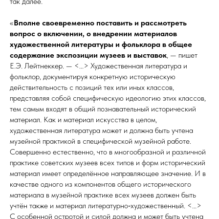
так далее.
«
Вполне своевременно поставить и
рассмотреть
вопрос о
включении, о
внедрении материалов
художественной литературы и
фольклора в
общее
содержание экспозиции музеев и
выставок
, — пишет
Е.Э. Лейт­нек­кер. — <...> Художественная литература и
фольклор, документируя конкретную историческую
действительность с позиций тех или иных классов,
представляя собой специфическую идео­логию этих классов,
тем самым входят в общий познавательный исторический
материал. Как и материал искусства в целом,
художественная литература может и должна быть учтена
музейной практикой в специфической музейной работе.
Совершенно естественно, что в многообразной и различной
практике советских музеев всех типов и форм исторический
материал имеет определённое направляющее значение. И в
качестве одного из компонентов общего исторического
материала в музейной практике всех музеев должен быть
учтён также и материал литературно‑художественный. <...>
С особенной остротой и силой должна и может быть учтена