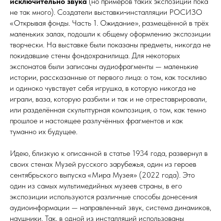
исключительно звука
(но примеров таких экспозиций пока
не так много). Создатели выставки‑инсталляции ­РОСИЗО
«Открывая фонды. Часть 1. Ожидание», размещённой в трёх
маленьких залах, подошли к общему оформлению экспозиции
творчески. На выставке были показаны предметы, никогда не
покидавшие стены фондохранилища. Для некоторых
экспонатов были записаны аудио­фрагменты — маленькие
истории, рассказанные от первого лица: о том, как тоскливо
и одиноко чувствует себя игрушка, в которую никогда не
играли, ваза, которую разбили и так и не отреставрировали,
или разделённая скульптурная композиция, о том, как темно
прошлое и настоящее разлучённых фрагментов и как
туманно их будущее.
Идею, близкую к описанной в статье 1934 года, развернул в
своих стенах Музей русского зарубежья, один из героев
сентябрьского выпуска «Мира Музея» (2022 года). Это
один из самых мультимедийных музеев страны, в его
экспозиции используются различные способы донесения
аудио­инфор­ма­ции — направленный звук, система динамиков,
наушники. Так, в одной из инсталляций использованы