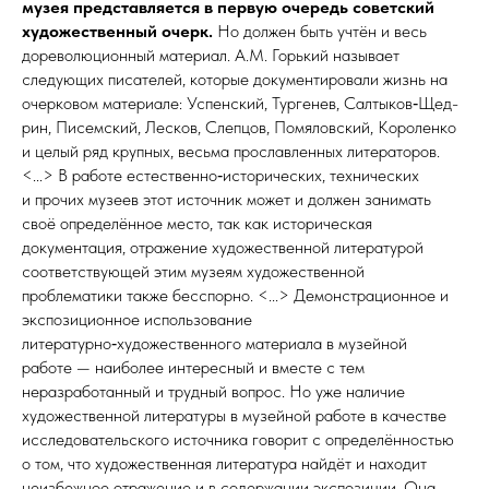
музея представляется в первую очередь советский
художественный очерк.
Но должен быть учтён и весь
дореволюционный материал. А.М. Горький называет
следующих писателей, которые документировали жизнь на
очерковом материале: Успенский, Тургенев, Салтыков‑Щед­
рин, Писемский, Лес­ков, Слепцов, Помяловский, Короленко
и целый ряд крупных, весьма прославленных литераторов.
<...> В работе естественно‑исторических, технических
и прочих музеев этот источник может и должен занимать
своё определённое место, так как историческая
документация, отражение художественной литературой
соответствующей этим музеям художественной
проблематики также бесспорно. <...> Демонстрационное и
экспозиционное использование
литературно‑художественного материала в музейной
работе — наиболее интересный и вместе с тем
неразработанный и трудный вопрос. Но уже наличие
художественной литературы в музейной работе в качестве
исследовательского источника говорит с определённостью
о том, что художественная литература найдёт и находит
неизбежное отражение и в содержании экспозиции. Она