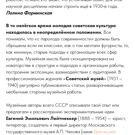
научной дисциплины начали строить ещё в 1930‑е годы.
Полина Форминская
В то нелёгкое время молодая советская культура
находилась в не­опре­делён­ном положении.
Все
понимали, что «с парохода современности» должны быть
сброшены если не классики, как о том мечтали футуристы, то,
как минимум, старые подходы к организации всех сфер
культуры. Музейная мысль была сконцентрирована на
новаторстве в структуре и подходах к организации работы,
построении экспозиции, взаимодействии с аудиторией. В
профессиональном журнале «
Советский музей
» (1931 –
1940) регулярно публиковались статьи, разворачивающие
необычные стороны музейной работы.
Музейные авторы всего СССР описывали свой опыт или
предлагали к рассмотрению экспериментальные идеи.
Евгений Эмильевич Лейтнеккер
(1888 – 1954) — юрист,
литератор, создатель и первый директор Московского
государственного музея А.П. Чехова (ныне
Дом‑музей