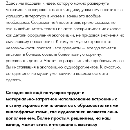
Здесь мы подошли к идее, которую можно развернуть
максимально широко: как дать индивидуальному посетителю
услышать литературу в музее и зачем это вообще
необходимо. Современный посетитель, прямо скажем, не
очень любит читать тексты и часто воспринимает их скорее
как детали оформления экспозиции, не придавая значения их
смысловому наполнению. К тому же музеи страдают от
невозможности показать все предметы — всегда хочется
выставить больше, создать более полную картину,
рассказать детали. Частично разрешить обе проблемы могла
бы инсталляция в экспозицию аудио­фраг­мен­тов. К счастью,
сего­дня многие музеи уже получили возможность это
сделать.
Сегодня всё ещё популярно трудо‑ и
материально‑затратное использование встроенных
в
стену экранов или планшетов с образовательными
видео­фрагментами, где аудио­за­пи­си являются лишь
дополнением. Более простым решением, на наш
взгляд, может стать инте­грация в выставку