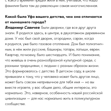
с какого времени предки жили в ней, учитывая, что наша
фамилия была там до революции самая многочисленная.
Какой была Уфа вашего детства, чем она отличается
от нынешнего города?
Владимир Савичев
: Были дворики, где все друг друга
знали. Я родился здесь, в центре, в двухэтажном деревянном
доме. У нас был свой дворик, огородики, сараи, когда
я родился, уже было газовое отопление. Дом был поли­этнич­
ным, в нём жили русские, башкиры, татары, латыши, евреи.
Квартир, по‑моему, было шестнадцать. И было понимание,
что живёшь в очень разнообразной культурной среде, с
разными традициями, с людьми с разным образом жизни.
Это формировалось с детства. В детском саду, в школе
привыкали к тому, что у человека может быть другое лицо,
может быть совсем непривычное для тебя имя — но вы
вместе играете, у вас общее дело, общие интересы, это
нормально. Это, наверное, особенность нашей российской
цивилизации — для нас нормально жить в поликультурном
сообществе.