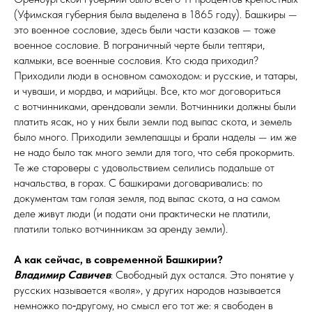
(Уфимская губерния была выделена в 1865 году). Башкиры —
это военное сословие, здесь были части казаков — тоже
военное сословие. В пограничный черте были тептяри,
калмыки, все военные сословия. Кто сюда приходил?
Приходили люди в основном самоходом: и русские, и татары,
и чуваши, и мордва, и марийцы. Все, кто мог договориться
с вотчинниками, арендовали земли. Вотчинники должны были
платить ясак, но у них были земли под выпас скота, и земель
было много. Приходили землепашцы и брали наделы — им же
не надо было так много земли для того, что себя прокормить.
Те же староверы с удовольствием селились подальше от
начальства, в горах. С башкирами договаривались: по
документам там голая земля, под выпас скота, а на самом
деле живут люди (и подати они практически не платили,
платили только вотчинникам за аренду земли).
А как сейчас, в современной Башкирии?
Владимир Савичев
: Свободный дух остался. Это понятие у
русских называется «воля», у других народов называется
немножко по‑другому, но смысл его тот же: я свободен в