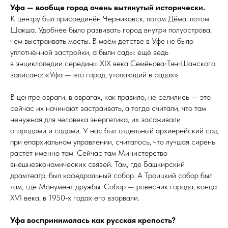
Уфа — вообще город очень вытянутый исторически.
К центру был присоединён Черниковск, потом Дёма, потом
Шакша. Удобнее было развивать город внутри по­лу­ост­ро­ва,
чем выстраивать мосты. В моём детстве в Уфе не было
уплотнённой застройки, а были сады: ещё ведь
в энциклопедии середины XIX ве­ка Семёнова‑Тян‑Шанского
записано: «Уфа — это город, утопающий в садах».
В центре овраги, в оврагах, как правило, не селились — это
сейчас их начинают застраивать, а тогда считали, что там
ненужная для человека энергетика, их засаживали
огородами и садами. У нас был отдельный архиерейский сад
при епархиальном управлении, считалось, что лучшая сирень
растёт именно там. Сейчас там Министерство
внешнеэкономических связей. Там, где Башкирский
драмтеатр, был кафедральный собор. А Троицкий собор был
там, где Монумент дружбы. Собор — ровесник города, конца
XѴI ве­ка, в 1950‑х годах его взор­вали.
Уфа воспринималась как русская крепость?