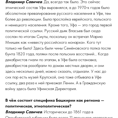
Владимир Савичев
: Да, всегда так было. Это сейчас
этнический состав Уфы выровнялся, а до 1970‑х годов было
абсолютное превалирование русского населения в Уфе, тем
более до революции. Была прослойка еврейского, польского
и немецкого населения. Кроме того, Уфа — это город первой
политической ссылки. Русский дьяк Власьев был сюда
сослан по итогам Смуты, поскольку он встречал Марию
Мнишек как «невесту российского монарха». Кого тут
только не было! Здесь были чины Семёновского полка после
бунта 1820 года, поляки после польских восстаний... Когда
декабристов гнали по этапам, в Уфе была остановка,
декабристов разобрали по домам местных дворян, и они
здесь несколько дней, можно сказать, отдыхали. У нас до
сих пор есть музей Крупской, она тоже отбывала в Уфе
ссылку, два раза к ней приезжал Ленин. А в Граж­дан­скую
войну здесь была Уфимская Директория.
В чём состоит специфика Башкирии как региона —
политическая, этнополитическая?
Владимир Савичев
: Исторически до 1861 года в
Оренбургской губернии было всего 11 процентов крепостных