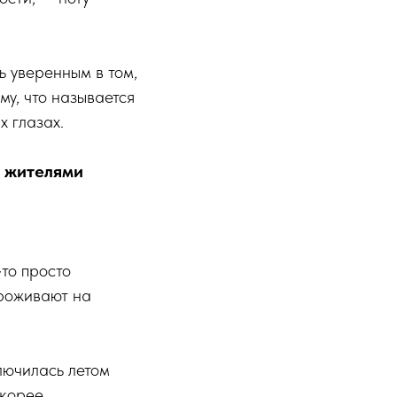
ть уверенным в том,
ому, что называется
х глазах.
 жите­лями
‑то просто
проживают на
ю­чи­лась летом
скорее