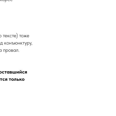
о тексте) тоже
од конъюнктуру,
а провал.
, оставшийся
тся только