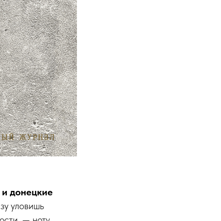
 и донецкие
зу уловишь
ости, — ноту