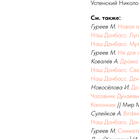
Успен­ский Ни­кол
См. также:
Гуреев
М.
Новая а
Наш Донбасс. Луг
Наш Донбасс. Муз
Гуреев
М.
Не для 
Ковалёв
А.
Драма 
Наш Донбасс. Све
Наш Донбасс. Дон
Новосёлова
И.
До
Часовник Дунаевы
Канонник
// Мир М
Сулейков
А.
Birdя
Наш Донбасс. Дон
Гуреев М.
Снимат