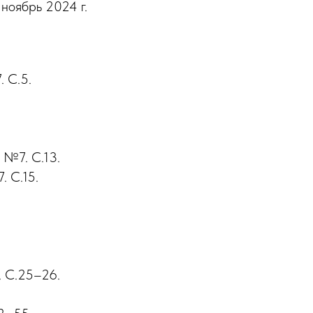
 ноябрь 2024 г.
 С.5.
 №7. С.13.
. С.15.
. С.25–26.