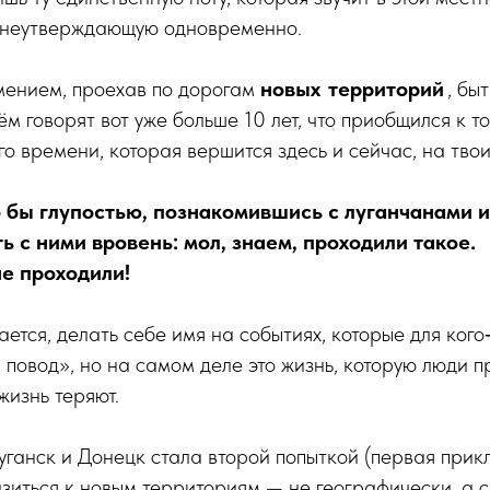
зне­утверж­дающую одновременно.
мением, проехав по дорогам
новых территорий
, бы
чём говорят вот уже больше 10 лет, что приобщился к т
о времени, которая вершится здесь и сейчас, на твои
о бы глупостью, познакомившись с луганчанами и
ь с ними вровень: мол, знаем, проходили такое.
не проходили!
ется, делать себе имя на событиях, которые для кого
повод», но на самом деле это жизнь, которую люди 
жизнь теряют.
ганск и Донецк стала второй попыткой (первая при­кл
зиться к новым территориям — не географически, а 