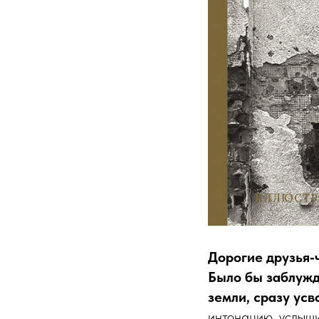
Дорогие друзья‑
Было бы заблужд
земли, сразу ус
интонацию, услыши