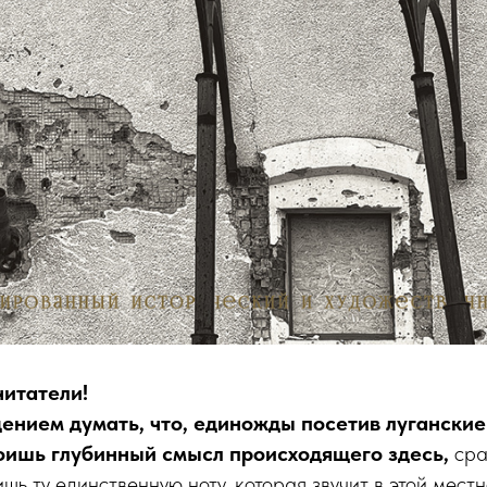
читатели!
ением думать, что, единожды посетив луганские
воишь глубинный смысл происходящего здесь,
сра
шь ту единственную ноту, которая звучит в этой местн