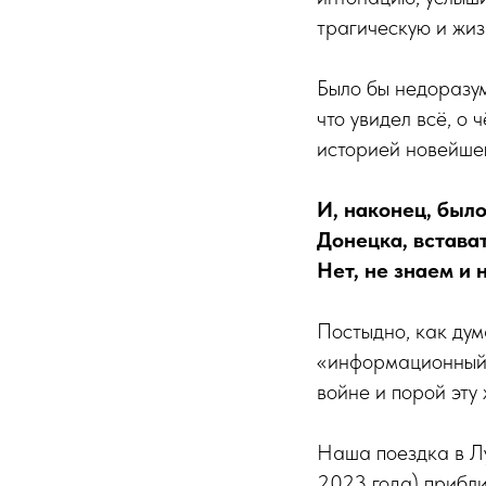
трагическую и жи
Было бы недоразу
что увидел всё, о 
историей новейшег
И, наконец, был
Донецка, встават
Нет, не знаем и 
Постыдно, как дума
«информационный 
войне и порой эту 
Наша поездка в Лу
2023 года) прибли