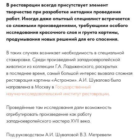
В реставрации всегда присутствует элемент
творчества при разработке методики проведения
работ. Иногда даже опытный специалист встречается
со сложными произведениями, требую­щими особого
исследования красочного слоя и грунта картины,
продумывания новых решений для его спасения.
В таких случаях возникает необходимость в специальной
стажировке. Среди произведений западноевропейской
живописи из коллекции Г.А. Ладыженского, раскрытых
в последнее время, самый большой интерес вызвала сложная
реставрация картины «Астроном». А.И. Шувалова была
направлена в Москву в
Государственный
научно‑исследовательский институт реставрации
.
Проведённые там исследования дали возможность
атрибутировать произведение как работу
западноевропейского мастера XѴII века.
Под руководством А.И. Шуваловой В.З. Метревели