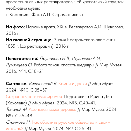
профессиональных реста­враторов, чей кропотливый труд так
необходим музею.
г. Кострома . Фото А.Н. Сыромятникова
На фото:
Царские врата. XIX в. Реставратор А.И. Шувалова.
2016 г.
На главной странице:
Знамя Костромского ополчения
1855 г. (до реставрации). 2016 г.
Печатается по:
Прусакова
Н.В., Шувалова
А.И.,
Румянцева
О.
Работа такая: спасать шедевры // Мир Музея.
2016. №4. С.18–21
См также:
Вишневский
В.
Камни и
доски
// Мир Музея.
2024. №10. С.35–37.
Сохранить не только мрамор
. Подготовила Ирина Дин
(Хохолева) // Мир Музея. 2024. №3. С.40–41.
Талалай
М
.
Афонская командировка
// Мир Музея. 2024.
№7. С.45–48.
Стрижова
Н.
Как обратить русское общество к своим
истокам?
// Мир Музея. 2024. №7. С.36–41.