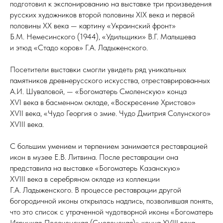
подготовил к экспонированию на выставке три произведения
русских художников второй половины XIX ве­ка и первой
половины XX ве­ка — картину «Украинский фронт»
Б.М. Немесинского (1944), «Удильщики» В.Г. Малышева
и этюд «Стадо коров» Г.А. Ладыженского.
Посетители выставки смогли увидеть ряд уникальных
памятников древнерусского искусства, отреставрированных
А.И. Шуваловой, — «Богоматерь Смоленскую» конца
XѴI века в басменном окладе, «Воскресение Христово»
XѴII века, «Чудо Георгия о змие. Чудо Дмитрия Солунского»
XѴIII века.
С большим умением и терпением занимается реставрацией
икон в музее Е.В. Литвина. После реставрации она
представила на выставке «Богоматерь Казанскую»
XѴIII века в серебряном окладе из коллекции
Г.А. Ладыженского. В процессе реставрации другой
богородичной иконы открылась надпись, позволившая понять,
что это список с утраченной чудотворной иконы «Богоматерь
Игрицкая‑Песоченская (Смоленская)» конца XѴIII века.