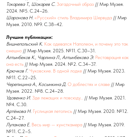
Токарева
Т.,
Шокарев
С.
Загадочный образ
// Мир Музея.
2024. №5. С.24–26.
Шаронова
Н.
«Русский» стиль Владимира Шервуда
// Мир
Музея. 2010. №9. С.38–42.
Лучшие публикации:
Вишнепольский
К.
Как одевался Наполеон, и почему это так
смешно
// Мир Музея. 2025. №11. С.30–31.
Алтынбеков
К., Чарлина
Л., Алтынбекова
Э.
Реставрация как
она есть
// Мир Музея. 2024. №2. С.34–37.
Крючков
Г
.
Чуковские. В
одной лодке
// Мир Музея. 2023.
№11. С.22–25.
Черепицина
А., Косынкина
Д.
О
доблестях и
славе
// Мир
Музея. 2022. №8. С.24–28.
Удовенко
И
.
Зде лежащих и
повсюду...
// Мир Музея. 2021.
№4. С.30.
Артёмова
Н.
Гуслицкая летопись
// Мир Музея. 2020. №12.
С.24–27.
Лупанова
Е.
Весь мир
— кунсткамера
// Мир Музея. 2019.
№11. С.2–5.