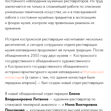
постоянного наблюдения музейных реста­враторов. Их труд
заключается не только в сложнейшей работе по спасению
уникальных памятников искусства, но и в повседневной
заботе о состоянии музейных предметов в экспозициях
и фондах музея, контроле над правильным режимом их
хранения.
История костромской реставрации насчитывает несколько
десятилетий, и сегодня сотрудники отдела реставрации
музея‑заповедника продолжают её лучшие традиции. После
объединения в 2005 году двух музеев — Костромского
государственного объединённого художественного
и Костромского государственного объединённого
историко‑архитектурного музея‑заповедника «
Ипатьевский
монастырь
» (в связи с тем, что здания монастыря были
переданы епархии) — был создан новый отдел реставрации.
В новый объединённый отдел перешли
Елена
Владимировна Литвина
— художник‑реставратор по
станковой темперной живописи — и
Нина Викторовна
Прусакова
— художник‑реста­вратор высшей категории по