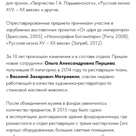
для трона», «Творчество Г.А. Ладыженского», «Русская икона
XѴII – XX веков» и другие.
Отреставрированные предметы принимали участие в
зарубежных выставочных проектах «От царя до императора»
(Брюссель, 2005), «Иконография Богоматери» (Рига, 2008),
«Русская икона XѴ – XX веков» (Загреб, 2012).
За 10 лет произошли изменения и в составе отдела. Пришли
новые сотрудники:
Ольга Александровна Перцева
,
получившая III категорию в 2014 году по реставрации ткани,
и
Василий Захарович Метревели
, совсем недавно
работающий в качестве художника‑реставратора по
станковой масляной живописи.
После объединения музеев в фондах увеличилось
количество предметов. В 2015 году было сдано
в эксплуатацию долгожданное здание фондохранилища, где
разместился и отдел реставрации с тремя мастерскими (это
хорошо оборудованные, большие светлые помещения,