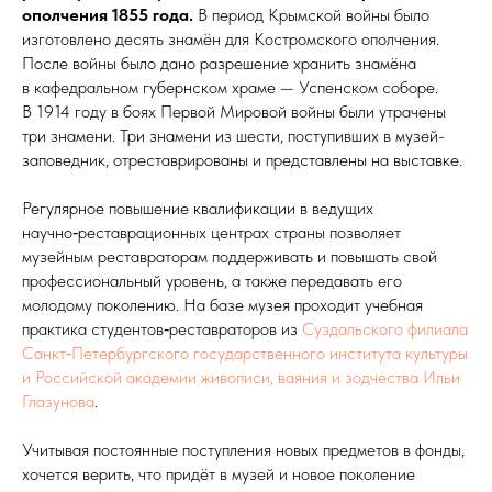
ополчения 1855 года.
В период Крымской войны было
изготовлено десять знамён для Костромского ополчения.
После войны было дано разрешение хранить знамёна
в кафедральном губернском храме — Успенском соборе.
В 1914 году в боях Первой Мировой войны были утрачены
три знамени. Три знамени из шести, поступивших в музей-
заповедник, отреставрированы и представлены на выставке.
Регулярное повышение квалификации в ведущих
научно‑реставрационных центрах страны позволяет
музейным реставраторам поддерживать и повышать свой
профессиональный уровень, а также передавать его
молодому поколению. На базе музея проходит учебная
практика студентов‑реставраторов из
Суздальского филиала
Санкт‑Петербургского государственного института культуры
и Российской академии живописи, ваяния и зодчества Ильи
Глазунова
.
Учитывая постоянные поступления новых предметов в фонды,
хочется верить, что придёт в музей и новое поколение