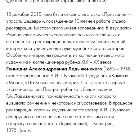
удобные для реставрации картин, икон и тканей).
18 декабря 2015 года была открыта выставка «Призвание —
спасать шедевры», посвящённая 10‑летней работе отдела
реставрации Костромского музея‑заповедника. В двух залах
Романовского музея экспонировалось много сложных и
интересных в реставрационном отношении произведений,
которых коснулись умелые руки музейных реставраторов.
Особенно интересны предметы из коллекции известного
художника и коллекционера рубежа XIX – XX ве­ков
Геннадия Александровича Ладыженского
(1853 – 1916),
отреставрированные А.И. Шуваловой. Среди них «Кавказ»,
«Море», «На Кавказе», «Скутари». На выставке впервые
экспонировался «Портрет ребёнка в белом платье»
Г.А. Ладыженского, принадлежность к кисти которого
вызывала сомнение у некоторых искусствоведов. В процессе
реставрации картины художник‑реставратор А.И. Шувалова
обнаружила справа на фоне под потемневшим лаком
авторскую подпись: «Ген. Ладыженский, г. Кологрив,
1878 г[од]».