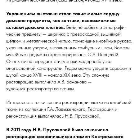
Украшением выставки стали такие милые сердцу
дамские предметы, как зонтики, всевозможные
вставки дамских платьев.
Были не забыты и этно­графи­
чес­кие предметы — ширинка с превосходной вышивкой
шёлком и металлической нитью, тончайшие кисейные рукава,
украшенные узором, выполненным тамбурным швом. Все эти
музейные предметы отреставрированы О.А. Перцевой.
Очень точно передаёт стиль эпохи модерна блузка
многослойной конструкции. Рядом можно увидеть сарафан и
шугай конца XѴIII – на­ча­ла XIX века. Эту сложную
реставрацию выполнила А.В. Бажанова —
художник‑реставратор по тканям.
Интересно с точки зрения реставрации платье из китайской
ткани из коллекции Г.А. Ладыженского. Реста­вра­ция и
реконструкция выполнялась Н.В. Прусаковой.
В 2011 году Н.В. Прусаковой была закончена
реставрация сохранившихся знамён Костромского